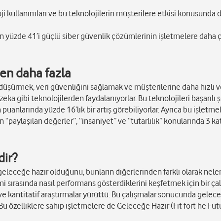
loji kullanımları ve bu teknolojilerin müşterilere etkisi konusunda 
rın yüzde 41’i güçlü siber güvenlik çözümlerinin işletmelere daha 
en daha fazla
düşürmek, veri güvenliğini sağlamak ve müşterilerine daha hızlı 
zeka gibi teknolojilerden faydalanıyorlar. Bu teknolojileri başarılı 
anlarında yüzde 16’lık bir artış görebiliyorlar. Ayrıca bu işletme
paylaşılan değerler”, “insaniyet” ve “tutarlılık” konularında 3 kat
edir?
eleceğe hazır olduğunu, bunların diğerlerinden farklı olarak nele
emi sırasında nasıl performans gösterdiklerini keşfetmek için bir ça
f ve kantitatif araştırmalar yürüttü. Bu çalışmalar sonucunda gelec
 Bu özelliklere sahip işletmelere de Geleceğe Hazır (Fit fort he Fut