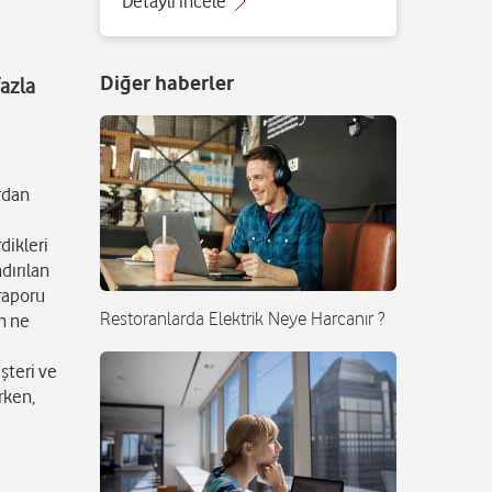
Detaylı incele
Diğer haberler
fazla
rdan
dikleri
dırılan
 raporu
Restoranlarda Elektrik Neye Harcanır ?
n ne
şteri ve
rken,