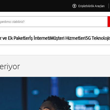
Erişilebilirlik Araçları
er ve Ek Paketler
İş İnterneti
Müşteri Hizmetleri
5G Teknoloji
eriyor