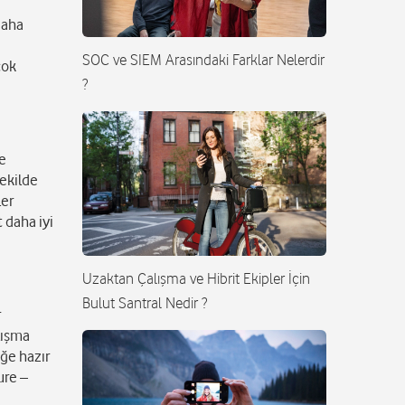
daha
SOC ve SIEM Arasındaki Farklar Nelerdir
çok
?
ve
şekilde
ler
 daha iyi
Uzaktan Çalışma ve Hibrit Ekipler İçin
Bulut Santral Nedir ?
r
lışma
eğe hazır
ure –