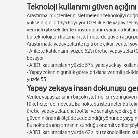
Teknoloji kullanımı güven açığını 
Araştırma, müşterilerin işletmelerin teknolojiyi doğr
yükseldiğini ortaya koyuyor. Özellikle de yapay zekay
vermek gibi şekillerde müşterilerinin yararına kullana
bu teknolojileri kullanan işletmelerde güven açığı 
Araştırmada yapay zeka ile ilgili öne çıkan veriler şöy
- Ankete katılanların yüzde 62’si üretici yapay zeka 
besliyor.
- ABD’li katılımcıların yüzde 57’si yapay zekayı kull
- Yapay zekanın günlük görevleri daha verimli şekil
yüzde 53.
Yapay zekaya insan dokunuşu ge
Veriler, yapay zekanın birçok işletme için yeni güven
tüketiciler de mevcut. Bu noktada işletmeler bu tekno
üretici yapay zeka, chatbot’lar ve sanal gerçeklik g
güvenin önemli ölçüde zedelendiği yönünde yaygın bi
Bu noktada araştırmanın sunduğu önemli veriler şöyl
- ABD’li katılımcıların yüzde 62’si bu teknolojilerin 