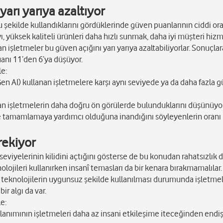
yarı yarıya azaltıyor
u şekilde kullandıklarını gördüklerinde güven puanlarının ciddi or
ı, yüksek kaliteli ürünleri daha hızlı sunmak, daha iyi müşteri hizm
n işletmeler bu güven açığını yarı yarıya azaltabiliyorlar. Sonuçla
puanı 11’den 6’ya düşüyor.
le:
(Gen AI) kullanan işletmelere karşı aynı seviyede ya da daha fazla 
anan işletmelerin daha doğru ön görülerde bulunduklarını düşünüyor
de tamamlamaya yardımcı olduğuna inandığını söyleyenlerin oranı 
rekiyor
 seviyelerinin kilidini açtığını gösterse de bu konudan rahatsızlık
lojileri kullanırken insanî temasları da bir kenara bırakmamalılar
ibi teknolojilerin uygunsuz şekilde kullanılması durumunda işletme
r algı da var.
e:
kullanımının işletmeleri daha az insani etkileşime iteceğinden endi