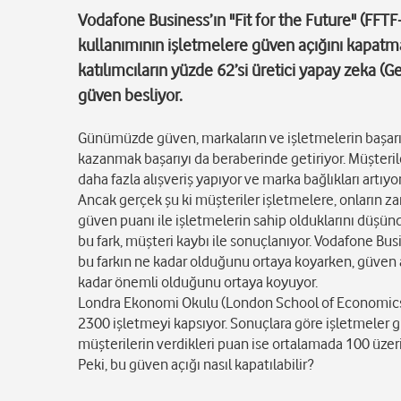
Vodafone Business’ın "Fit for the Future" (FFTF
kullanımının işletmelere güven açığını kapatm
katılımcıların yüzde 62’si üretici yapay zeka (G
güven besliyor.
Günümüzde güven, markaların ve işletmelerin başarısı
kazanmak başarıyı da beraberinde getiriyor. Müşteril
daha fazla alışveriş yapıyor ve marka bağlıkları artıyor
Ancak gerçek şu ki müşteriler işletmelere, onların za
güven puanı ile işletmelerin sahip olduklarını düşündü
bu fark, müşteri kaybı ile sonuçlanıyor. Vodafone Bus
bu farkın ne kadar olduğunu ortaya koyarken, güven a
kadar önemli olduğunu ortaya koyuyor.
Londra Ekonomi Okulu (London School of Economics) i
2300 işletmeyi kapsıyor. Sonuçlara göre işletmeler
müşterilerin verdikleri puan ise ortalamada 100 üzeri
Peki, bu güven açığı nasıl kapatılabilir?