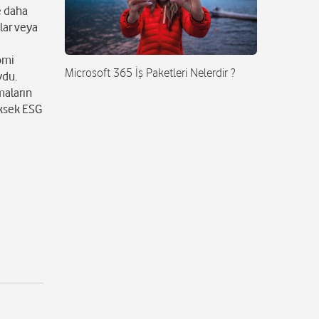
e daha
lar veya
omi
Microsoft 365 İş Paketleri Nelerdir ?
ydu.
maların
üksek ESG