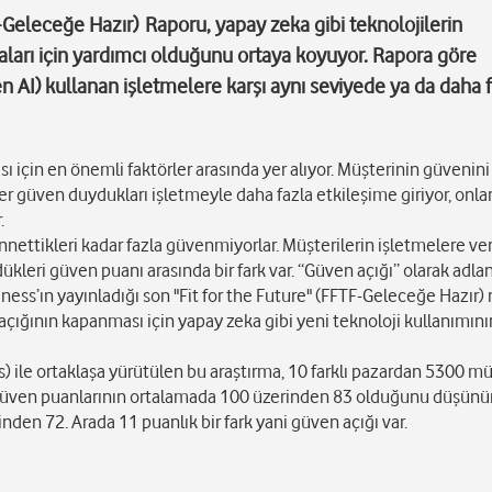
-Geleceğe Hazır) Raporu, yapay zeka gibi teknolojilerin
aları için yardımcı olduğunu ortaya koyuyor. Rapora göre
en AI) kullanan işletmelere karşı aynı seviyede ya da daha 
 için en önemli faktörler arasında yer alıyor. Müşterinin güvenini
er güven duydukları işletmeyle daha fazla etkileşime giriyor, onla
.
nnettikleri kadar fazla güvenmiyorlar. Müşterilerin işletmelere ver
kleri güven puanı arasında bir fark var. “Güven açığı” olarak adlan
iness’ın yayınladığı son "Fit for the Future" (FFTF-Geleceğe Hazır)
çığının kapanması için yapay zeka gibi yeni teknoloji kullanımını
le ortaklaşa yürütülen bu araştırma, 10 farklı pazardan 5300 mü
 güven puanlarının ortalamada 100 üzerinden 83 olduğunu düşünü
nden 72. Arada 11 puanlık bir fark yani güven açığı var.