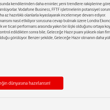
sunda kendilerinden daha eminler, yeni trendlere rakiplerine gör
lçümlüyorlar. Vodafone Business, FFTF işletmelerin potansiyel sorun
aha az hazırlıklı olanlarla kıyaslayarak incelemeye devam ediyor.
mansını nasıl etkiliyor sorusuna cevap bulmak üzere Londra Ekon
ak ve ticari performans arasında yakın bir ilişki olduğunu ortaya ko
ontrol edildikten sonra bile, Geleceğe Hazır puanı yüksek olan fir
i olduğu görülüyor. Benzer şekilde, Geleceğe Hazır olmanın daha y
ğin dünyasına hazırlansın!