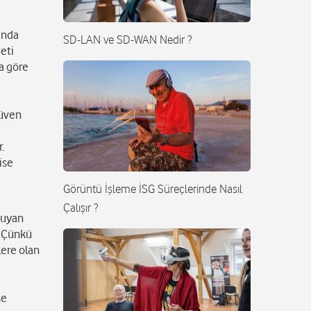
anda
SD-LAN ve SD-WAN Nedir ?
eti
ra göre
güven
.
ise
Görüntü İşleme İSG Süreçlerinde Nasıl
Çalışır ?
 duyan
. Çünkü
lere olan
şe