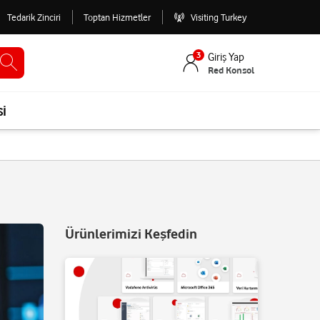
Tedarik Zinciri
Toptan Hizmetler
Visiting Turkey
3
Giriş Yap
Red Konsol
si
Ürünlerimizi Keşfedin