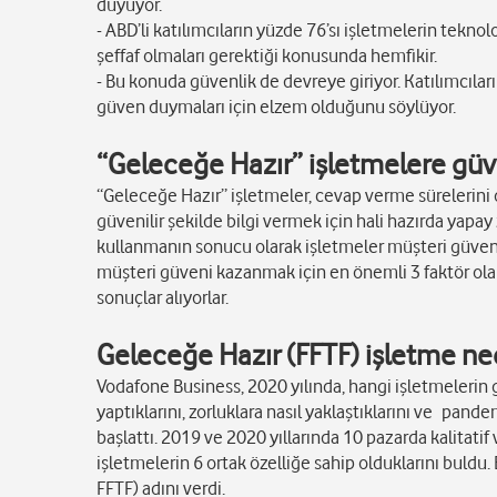
duyuyor.
- ABD’li katılımcıların yüzde 76’sı işletmelerin tekno
şeffaf olmaları gerektiği konusunda hemfikir.
- Bu konuda güvenlik de devreye giriyor. Katılımcıla
güven duymaları için elzem olduğunu söylüyor.
“Geleceğe Hazır” işletmelere güv
“Geleceğe Hazır” işletmeler, cevap verme sürelerini 
güvenilir şekilde bilgi vermek için hali hazırda yapay 
kullanmanın sonucu olarak işletmeler müşteri güven pu
müşteri güveni kazanmak için en önemli 3 faktör olan “
sonuçlar alıyorlar.
Geleceğe Hazır (FFTF) işletme n
Vodafone Business, 2020 yılında, hangi işletmelerin g
yaptıklarını, zorluklara nasıl yaklaştıklarını ve pand
başlattı. 2019 ve 2020 yıllarında 10 pazarda kalitati
işletmelerin 6 ortak özelliğe sahip olduklarını buldu.
FFTF) adını verdi.