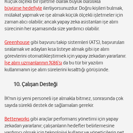
Küçük ölçekli bir işletme olarak büyük olasılıkla
büyüme hedefiyle
ilerliyorsunuzdur. Doğru kişileri bulmak,
mülakat yapmak ve işe almak küçük ölçekli işletmeler için
zaman alıcı olabilir; ancak yapay zeka asistanları işe alım
sürecinin her aşamasında size yardımcı olabilir.
Greenhouse
gibi başvuru takip sistemleri (ATS), başvuruları
sıralamak ve adayları kısa listeye almak gibi işe alım
görevlerini otomatikleştirmek için yapay zekadan yararlanır.
İşe alım uzmanlarının %86’sı
da bu tür bir yazılım
kullanmanın işe alım sürelerini kısalttığı görüşünde.
10. Çalışan Desteği
İK'nın işi yeni personeli işe almakla bitmez, sonrasında çok
sayıda sürekli destek de sağlamaları gerekir.
Betterworks
gibi araçlar performans yönetimi için yapay
zekadan yararlanır; çalışanların hedefler belirlemesine
yardımcı olmak için teknolojiyi kullanır ve yöneticilerin net,