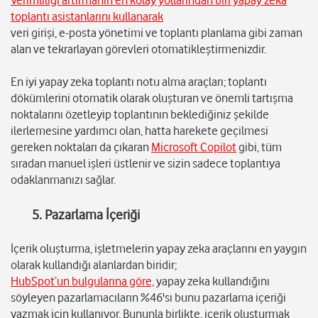
Verimliliği artırmanın en kolay yollarından biri yapay zeka
toplantı asistanlarını kullanarak
veri girişi, e-posta yönetimi ve toplantı planlama gibi zaman
alan ve tekrarlayan görevleri otomatikleştirmenizdir.
En iyi yapay zeka toplantı notu alma araçları; toplantı
dökümlerini otomatik olarak oluşturan ve önemli tartışma
noktalarını özetleyip toplantının beklediğiniz şekilde
ilerlemesine yardımcı olan, hatta harekete geçilmesi
gereken noktaları da çıkaran
Microsoft Copilot
gibi, tüm
sıradan manuel işleri üstlenir ve sizin sadece toplantıya
odaklanmanızı sağlar.
5. Pazarlama İçeriği
İçerik oluşturma, işletmelerin yapay zeka araçlarını en yaygın
olarak kullandığı alanlardan biridir;
HubSpot’un bulgularına göre,
yapay zeka kullandığını
söyleyen pazarlamacıların %46'sı bunu pazarlama içeriği
yazmak için kullanıyor. Bununla birlikte, içerik oluşturmak