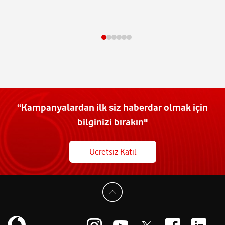
“Kampanyalardan ilk siz haberdar olmak için
bilginizi bırakın"
Ücretsiz Katıl