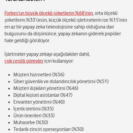
Forbes’un büyük ölçekli şirketlerin %68’inin
,
orta ölçekli
şirketlerin %33’ünün, küçük ölçekli işletmelerin ise %15’inin
en az bir yapay zeka teknolojisine sahip olduğuna dair
bulgusunu da düşününce, yapay zekanın giderek popüler
hale geldiği görülüyor.
İşletmeler yapay zekayı aşağıdakiler dahil,
çok çeşitli görevler
için kullanıyor:
Müşteri hizmetleri (%56)
Siber güvenlik ve dolandırıcılık yönetimi (%51)
Müşteri ilişkileri yönetimi (%46)
Dijital kişisel asistanlar (%47)
Envanter yönetimi (%40)
İçerik üretimi (%35)
Ürün önerileri (%33)
Muhasebe (%30)
Tedarik zinciri operasyonları (%30)