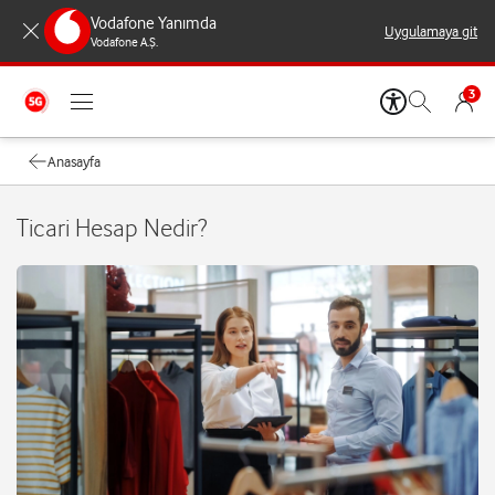
Vodafone Yanımda
Uygulamaya git
Vodafone A.Ş.
3
Anasayfa
Ticari Hesap Nedir?