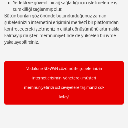
Yedekli ve güvenli bir ağ sağladığı için işletmelerde iş
sürekliliği sağlanmış olur.
Bütün bunları göz önünde bulundurduğunuz zaman
şubelerinizin internetini erişimini merkezî bir platformdan
kontrol ederek işletmenizin dijital dönüşümünü artırmakla
kalmayıp müşteri memnuniyetinde de yükselen bir ivme
yakalayabilirsiniz.
Vodafone SD-WAN çözümü ile şubelerinizin
internet erişimini yöneterek müşteri
memnuniyetinizi üst seviyelere taşımanız çok
kolay!