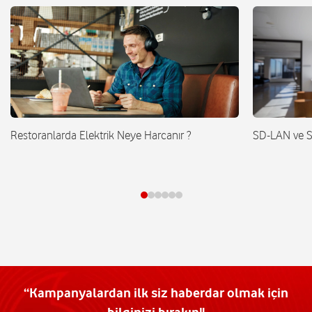
Restoranlarda Elektrik Neye Harcanır ?
SD-LAN ve 
“Kampanyalardan ilk siz haberdar olmak için