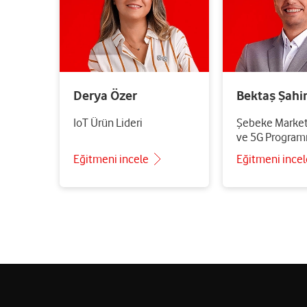
Derya Özer
Bektaş Şahi
IoT Ürün Lideri
Şebeke Market
ve 5G Programı
Eğitmeni incele
Eğitmeni incel