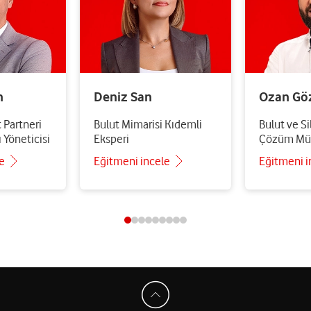
n
Deniz San
Ozan Gö
 Partneri
Bulut Mimarisi Kıdemli
Bulut ve S
 Yöneticisi
Eksperi
Çözüm Mü
e
Eğitmeni incele
Eğitmeni i