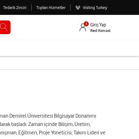
Tedarik Zinciri
Toptan Hizmetler
Visiting Turkey
3
Giriş Yap
Red Konsol
man Demirel Üniversitesi Bilgisayar Donanımı
arak başladı. Zaman içinde Bilişim, Üretim,
ışman, Eğitmen, Proje Yöneticisi, Takım Lideri ve