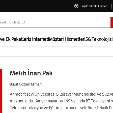
Erişilebilirlik Araçları
 ve Ek Paketler
İş İnterneti
Müşteri Hizmetleri
5G Teknolojisi
Melih İnan Pak
Bulut Çözüm Mimarı
Ahmet Yesevi Üniversitesi Bilgisayar Mühendisliği ve Süley
mezunu oldu. Kariyer hayatına 1996 yılında BT Teknisyeni ol
Telekomünikasyon ve Eğitim gibi birçok sektörde Teknik Dan