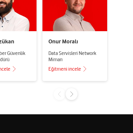
Uzman
zükan
Onur Moralı
iber Güvenlik
Data Servisleri Network
dürü
Mimarı
ncele
Eğitmeni incele
Eğitme