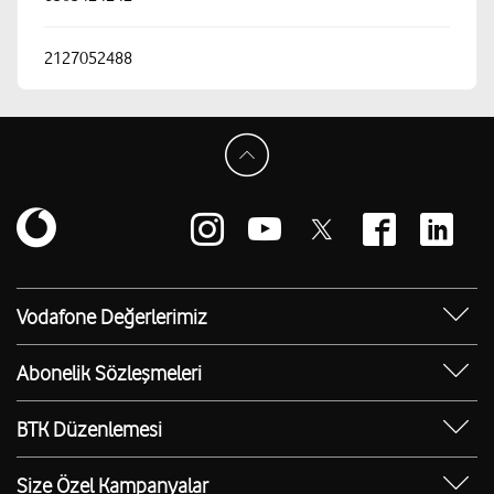
2127052488
Vodafone Değerlerimiz
Sosyal Destek
Abonelik Sözleşmeleri
Erişilebilir Mağazalar
Kurumsal Tip Abonelik Sözleşmesi
BTK Düzenlemesi
Bilgi Teknolojileri ve İletişim Kurumu (BTK)
Düzenlemesi
Size Özel Kampanyalar