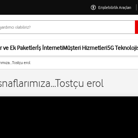
Erişilebilirlik Araçları
er ve Ek Paketler
İş İnterneti
Müşteri Hizmetleri
5G Teknoloji
rımıza...Tostçu erol
snaflarımıza...Tostçu erol