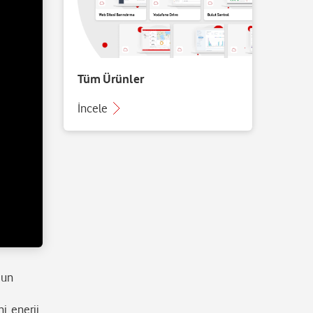
Tüm Ürünler
İncele
ğun
i, enerji