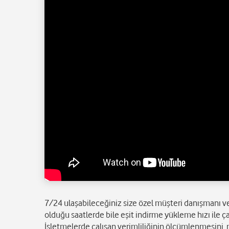
7/24 ulaşabileceğiniz size özel müşteri danışmanı 
olduğu saatlerde bile eşit indirme yükleme hızı ile
İşletmelerde çalışan verimliliğinin ölçümlenmesini, m