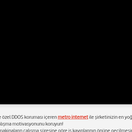
ve özel DDOS koruması içeren
metro internet
ile şirketinizin en yo
 çalışma motivasyonunu koruyun!
akinaların çalışma süresine göre iş kayıplarının önüne geçilmesin