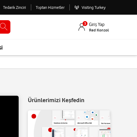
Tedarik Zinciri
Toptan Hizmetler
Visiting Turkey
3
Giriş Yap
Red Konsol
si
Ürünlerimizi Keşfedin