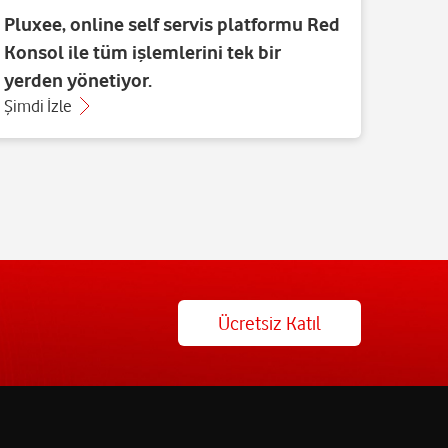
Pluxee, online self servis platformu Red
Aras 
Konsol ile tüm işlemlerini tek bir
Yolc
yerden yönetiyor.
Şimdi İzle
Şimdi 
Ücretsiz Katıl