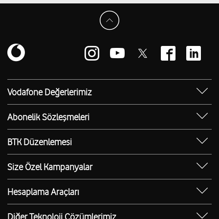
Vodafone Değerlerimiz
Sosyal Destek
Abonelik Sözleşmeleri
Erişilebilir Mağazalar
Kurumsal Tip Abonelik Sözleşmesi
BTK Düzenlemesi
Bilgi Teknolojileri ve İletişim Kurumu (BTK)
Düzenlemesi
Size Özel Kampanyalar
Kurumsal Cihaz Kampanyaları
Hesaplama Araçları
Otokonfor Ücretsiz Oto Yıkama
Kira Stopaj Hesaplama Aracı
Ücretsiz İSPARK Fırsatı
Diğer Teknoloji Çözümlerimiz