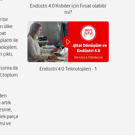
Endüstri 4.0 Kobiler için Fırsat olabilir
mi?
 bir
ın ülke
bat
plantı ile
olojileri,
 çıktı,
n sonra da
Endüstri 4.0 Teknolojileri - 1
il toplum
nden
 artık
leşme,
dek parça
esi ve