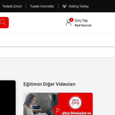
Tedarik Zinciri
Toptan Hizmetler
Visiting Turkey
3
Giriş Yap
Red Konsol
Eğitimin Diğer Videoları