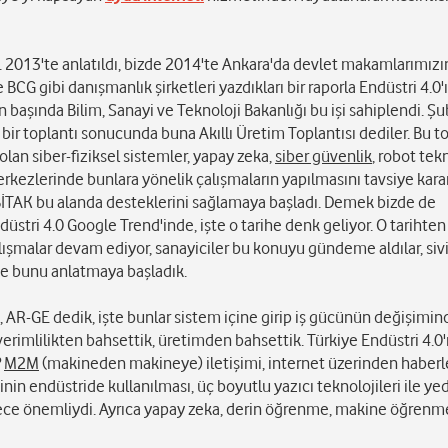
. 2013'te anlatıldı, bizde 2014'te Ankara'da devlet makamlarımızın
BCG gibi danışmanlık şirketleri yazdıkları bir raporla Endüstri 4.0'
 başında Bilim, Sanayi ve Teknoloji Bakanlığı bu işi sahiplendi. Şu
bir toplantı sonucunda buna Akıllı Üretim Toplantısı dediler. Bu to
 olan siber-fiziksel sistemler, yapay zeka,
siber güvenlik
, robot tekn
rkezlerinde bunlara yönelik çalışmaların yapılmasını tavsiye kararı
BİTAK bu alanda desteklerini sağlamaya başladı. Demek bizde de
ndüstri 4.0 Google Trend'inde, işte o tarihe denk geliyor. O tarihte
lışmalar devam ediyor, sanayiciler bu konuyu gündeme aldılar, siv
e bunu anlatmaya başladık.
k, AR-GE dedik, işte bunlar sistem içine girip iş gücünün değişimi
rimlilikten bahsettik, üretimden bahsettik. Türkiye Endüstri 4.0'ı
?
M2M
(makineden makineye) iletişimi, internet üzerinden haber
in endüstride kullanılması, üç boyutlu yazıcı teknolojileri ile ye
erece önemliydi. Ayrıca yapay zeka, derin öğrenme, makine öğrenm