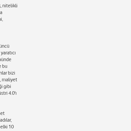
 nitelikli
na
i,
çüncü
yaratıcı
önünde
e bu
nlar bizi
, maliyet
i gibi
tri 4.0'ı
net
dılar,
elki 10