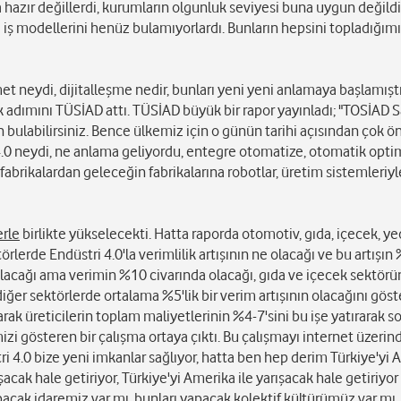
 hazır değillerdi, kurumların olgunluk seviyesi buna uygun değildi.
ni iş modellerini henüz bulamıyorlardı. Bunların hepsini topladığım
et neydi, dijitalleşme nedir, bunları yeni yeni anlamaya başlamıştı
lk adımını TÜSİAD attı. TÜSİAD büyük bir rapor yayınladı; "TOSİAD 
 bulabilirsiniz. Bence ülkemiz için o günün tarihi açısından çok ö
.0 neydi, ne anlama geliyordu, entegre otomatize, otomatik opti
abrikalardan geleceğin fabrikalarına robotlar, üretim sistemleriyle
erle
birlikte yükselecekti. Hatta raporda otomotiv, gıda, içecek, y
örlerde Endüstri 4.0'la verimlilik artışının ne olacağı ve bu artışı
alacağı ama verimin %10 civarında olacağı, gıda ve içecek sektör
ğer sektörlerde ortalama %5'lik bir verim artışının olacağını göst
arak üreticilerin toplam maliyetlerinin %4-7'sini bu işe yatırarak 
izi gösteren bir çalışma ortaya çıktı. Bu çalışmayı internet üzerin
ri 4.0 bize yeni imkanlar sağlıyor, hatta ben hep derim Türkiye'yi
rışacak hale getiriyor, Türkiye'yi Amerika ile yarışacak hale getiriyo
cak idaremiz var mı, bunları yapacak kolektif kültürümüz var mı, i