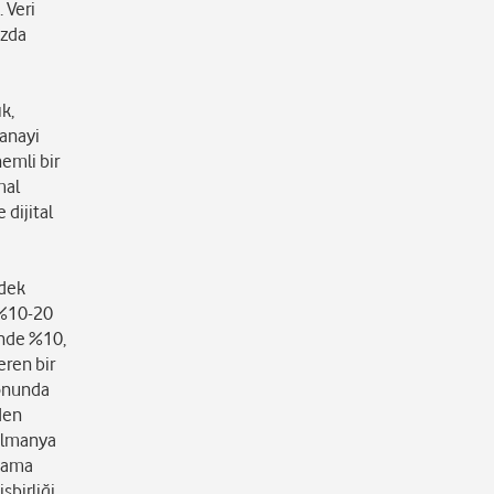
 Veri
ızda
k,
Sanayi
nemli bir
mal
 dijital
edek
n %10-20
ünde %10,
eren bir
sonunda
den
 Almanya
r ama
şbirliği