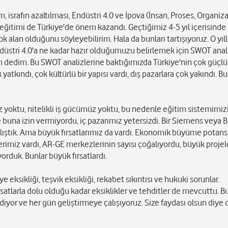
, israfın azaltılması, Endüstri 4.0 ve İpova (İnsan, Proses, Organiz
 eğitimi de Türkiye'de önem kazandı. Geçtiğimiz 4-5 yıl içerisinde
 alan olduğunu söyleyebilirim. Hala da bunları tartışıyoruz. O yıl
ndüstri 4.0'a ne kadar hazır olduğumuzu belirlemek için SWOT anali
ım dedim. Bu SWOT analizlerine baktığımızda Türkiye'nin çok güçlü
tkındı, çok kültürlü bir yapısı vardı, dış pazarlara çok yakındı. Bu
ız yoktu, nitelikli iş gücümüz yoktu, bu nedenle eğitim sistemimiz
 buna izin vermiyordu, iç pazarımız yetersizdi. Bir Siemens veya B
çalıştık. Ama büyük fırsatlarımız da vardı. Ekonomik büyüme potans
rimiz vardı, AR-GE merkezlerinin sayısı çoğalıyordu, büyük projel
orduk. Bunlar büyük fırsatlardı.
 eksikliği, teşvik eksikliği, rekabet sıkıntısı ve hukuki sorunlar.
satlarla dolu olduğu kadar eksiklikler ve tehditler de mevcuttu. 
ediyor ve her gün geliştirmeye çalışıyoruz. Size faydası olsun diye