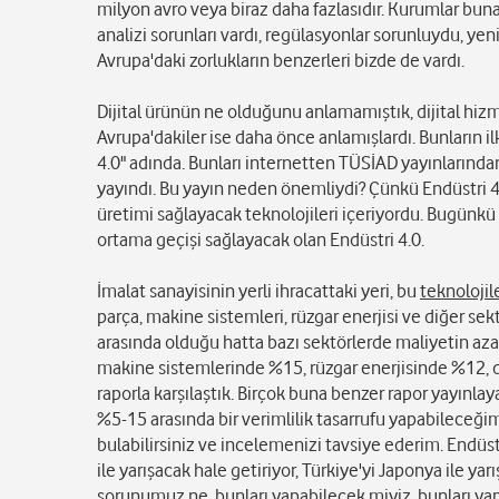
milyon avro veya biraz daha fazlasıdır. Kurumlar buna
analizi sorunları vardı, regülasyonlar sorunluydu, ye
Avrupa'daki zorlukların benzerleri bizde de vardı.
Dijital ürünün ne olduğunu anlamamıştık, dijital hizm
Avrupa'dakiler ise daha önce anlamışlardı. Bunların i
4.0" adında. Bunları internetten TÜSİAD yayınlarından
yayındı. Bu yayın neden önemliydi? Çünkü Endüstri 4
üretimi sağlayacak teknolojileri içeriyordu. Bugünkü f
ortama geçişi sağlayacak olan Endüstri 4.0.
İmalat sanayisinin yerli ihracattaki yeri, bu
teknolojil
parça, makine sistemleri, rüzgar enerjisi ve diğer sekt
arasında olduğu hatta bazı sektörlerde maliyetin az
makine sistemlerinde %15, rüzgar enerjisinde %12, di
raporla karşılaştık. Birçok buna benzer rapor yayınlay
%5-15 arasında bir verimlilik tasarrufu yapabileceğim
bulabilirsiniz ve incelemenizi tavsiye ederim. Endüst
ile yarışacak hale getiriyor, Türkiye'yi Japonya ile ya
sorunumuz ne, bunları yapabilecek miyiz, bunları yapa