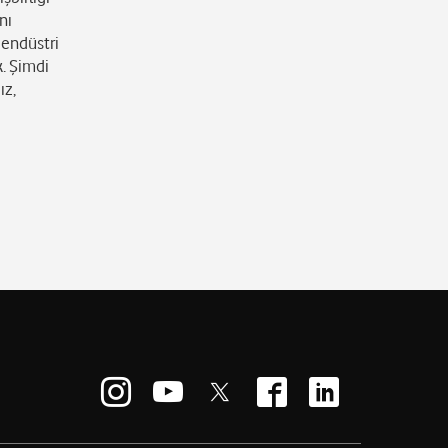
nı
 endüstri
k. Şimdi
ız,