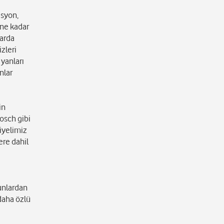
asyon,
 ne kadar
larda
zleri
 yanları
nlar
in
osch gibi
iyelimiz
ere dahil
Bunlardan
 daha özlü