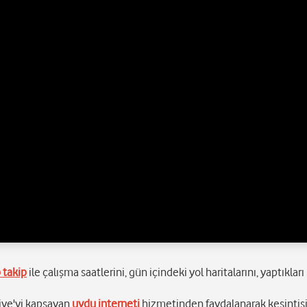
p takip
ile çalışma saatlerini, gün içindeki yol haritalarını, yaptıkları
kiye'yi kapsayan
uydu interneti
hizmetinden faydalanarak kesintis