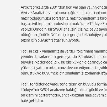
Artık fabrikalarda 2001'den beri var olan yalın yönetim
Veri ve Analiz) kavramlarına bağlı olarak elemanların
hazır olduğumuzu sorarsanız, hazır olmadığımız birçok
başta sivil toplum kuruluşları olmak üzere Türkiye E
yapıldı. Örneğin, bir SWOT analizini sizinle paylaşay
olduğunu gördük. Nüfusu çok gençti, teknolojiye çok ya
bizim için büyük fırsatlar sunuyordu.
Tabii ki eksik yanlarımız da vardı. Proje finansmanım
yeniden tasarlanması gerekiyordu. Bürokrasi belki de
büyük şirketler değildik, bu eksiklikleri gidermeye 
yüksekti, yatırım ortamımız devam ediyordu, teşvikle
olmuştuk ve büyümek için sınırlarımızı zorlamak istiy
Tabii, tehditler de vardı: tehditlerin en büyüğü sermaye
Türkiye'nin SWOT analizine baktığımızda, güçlü ve fır
bir kısmını bertaraf ettik, ancak bazıları hala devam 
hale getirdim.