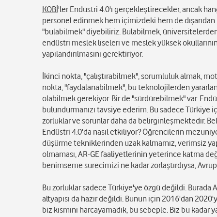
KOBİ
'ler Endüstri 4.0'ı gerçekleştirecekler, ancak ha
personel edinmek hem içimizdeki hem de dışarıdan kat
"bulabilmek" diyebiliriz. Bulabilmek, üniversitelerden
endüstri meslek liseleri ve meslek yüksek okulların
yapılandırılmasını gerektiriyor.
İkinci nokta, "çalıştırabilmek", sorumluluk almak, 
nokta, "faydalanabilmek", bu teknolojilerden yararlan
olabilmek gerekiyor. Bir de "sürdürebilmek" var. En
bulundurmanızı tavsiye ederim. Bu sadece Türkiye iç
zorluklar ve sorunlar daha da belirginleşmektedir. Beli
Endüstri 4.0'da nasıl etkiliyor? Öğrencilerin mezuniye
düşürme tekniklerinden uzak kalmamız, verimsiz yapıl
olmaması, AR-GE faaliyetlerinin yeterince katma değ
benimseme sürecimizi ne kadar zorlaştırdıysa, Avrupa
Bu zorluklar sadece Türkiye'ye özgü değildi. Burada Avr
altyapısı da hazır değildi. Bunun için 2016'dan 2020'y
biz kısmını harcayamadık, bu sebeple. Biz bu kadar ya