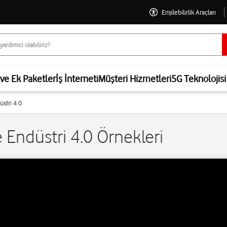
Erişilebilirlik Araçları
 ve Ek Paketler
İş İnterneti
Müşteri Hizmetleri
5G Teknolojisi
üstri 4.0
e Endüstri 4.0 Örnekleri