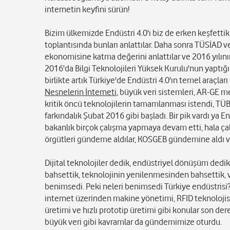
internetin keyfini sürün!
Bizim ülkemizde Endüstri 4.0'ı biz de erken keşfettik
toplantısında bunları anlattılar. Daha sonra TÜSİAD ve 
ekonomisine katma değerini anlattılar ve 2016 yılının
2016'da Bilgi Teknolojileri Yüksek Kurulu'nun yaptığı 
birlikte artık Türkiye'de Endüstri 4.0'ın temel araçları
Nesnelerin İnterneti
, büyük veri sistemleri, AR-GE me
kritik öncü teknolojilerin tamamlanması istendi, TÜ
farkındalık Şubat 2016 gibi başladı. Bir pik vardı ya E
bakanlık birçok çalışma yapmaya devam etti, hala ça
örgütleri gündeme aldılar, KOSGEB gündemine aldı v
Dijital teknolojiler dedik, endüstriyel dönüşüm dedi
bahsettik, teknolojinin yenilenmesinden bahsettik, ve
benimsedi. Peki neleri benimsedi Türkiye endüstrisi
internet üzerinden makine yönetimi, RFID teknolojisin
üretimi ve hızlı prototip üretimi gibi konular son d
büyük veri gibi kavramlar da gündemimize oturdu.