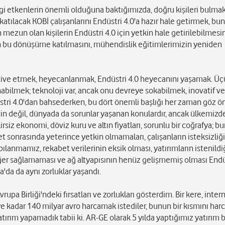
ngi etkenlerin önemli olduğuna baktığımızda, doğru kişileri bulmak,
ılacak KOBİ çalışanlarını Endüstri 4.0'a hazır hale getirmek, bu
 mezun olan kişilerin Endüstri 4.0 için yetkin hale getirilebilmesin
ın bu dönüşüme katılmasını, mühendislik eğitimlerimizin yeniden
motive etmek, heyecanlanmak, Endüstri 4.0 heyecanını yaşamak. Ü
abilmek; teknoloji var, ancak onu devreye sokabilmek, inovatif ve 
düstri 4.0'dan bahsederken, bu dört önemli başlığı her zaman göz 
in değil, dünyada da sorunlar yaşanan konulardır, ancak ülkemizd
rsiz ekonomi, döviz kuru ve altın fiyatları, sorunlu bir coğrafya; bu
t sonrasında yeterince yetkin olmamaları, çalışanların isteksizliği
anmamız, rekabet verilerinin eksik olması, yatırımların istenildiğ
er sağlamaması ve ağ altyapısının henüz gelişmemiş olması Endüs
'da da aynı zorluklar yaşandı.
upa Birliği'ndeki fırsatları ve zorlukları gösterdim. Bir kere, inter
e kadar 140 milyar avro harcamak istediler, bunun bir kısmını harca
tırım yapamadık tabii ki. AR-GE olarak 5 yılda yaptığımız yatırım b