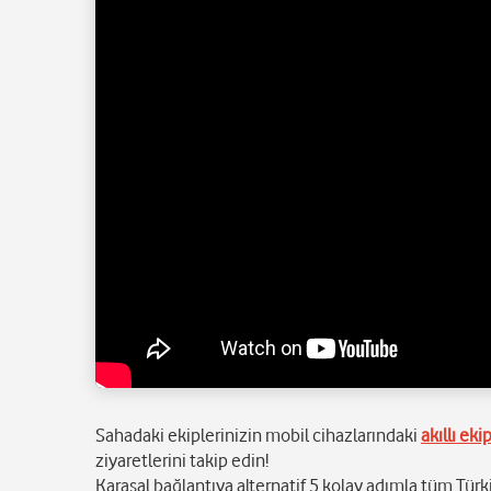
Sahadaki ekiplerinizin mobil cihazlarındaki
akıllı eki
ziyaretlerini takip edin!
Karasal bağlantıya alternatif 5 kolay adımla tüm Tür