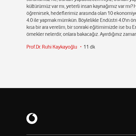
kültürümüz var mı, yeterli insan kaynağımız var mı? Hızl
öğrenirsek, hedeflerimiz arasında olan 10 ekonomiye
4.0 ile yapmak mümkün. Böylelikle Endüstri 4.0'ın öne
kısa bir ara verelim, bir sonraki eğitimimizde ise bu En
örnekler nelerdir, onlara bakacağız. Ayırdığınız zama
Prof.Dr. Ruhi Kaykayoğlu ・
11 dk