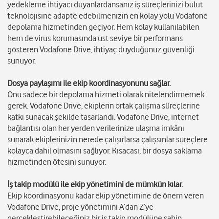
yedekleme ihtiyacı duyanlardansanız iş süreçlerinizi bulut
teknolojisine adapte edebilmenizin en kolay yolu Vodafone
depolama hizmetinden geçiyor. Hem kolay kullanılabilen
hem de virüs korumasında üst seviye bir performans
gösteren Vodafone Drive, ihtiyaç duyduğunuz güvenliği
sunuyor.
Dosya paylaşımı ile ekip koordinasyonunu sağlar.
Onu sadece bir depolama hizmeti olarak nitelendirmemek
gerek. Vodafone Drive, ekiplerin ortak çalışma süreçlerine
katkı sunacak şekilde tasarlandı. Vodafone Drive, internet
bağlantısı olan her yerden verilerinize ulaşma imkânı
sunarak ekiplerinizin nerede çalışırlarsa çalışsınlar süreçlere
kolayca dahil olmasını sağlıyor. Kısacası, bir dosya saklama
hizmetinden ötesini sunuyor.
İş takip modülü ile ekip yönetimini de mümkün kılar.
Ekip koordinasyonu kadar ekip yönetimine de önem veren
Vodafone Drive, proje yönetimini A’dan Z’ye
gerçekleştirebileceğiniz bir iş takip modülüne sahip.