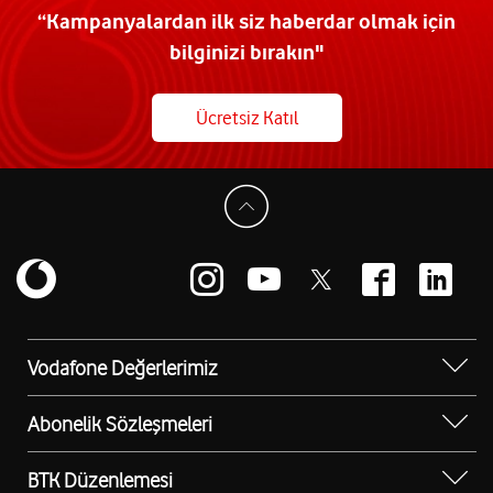
“Kampanyalardan ilk siz haberdar olmak için
bilginizi bırakın"
Ücretsiz Katıl
Vodafone Değerlerimiz
Sosyal Destek
Abonelik Sözleşmeleri
Erişilebilir Mağazalar
Kurumsal Tip Abonelik Sözleşmesi
BTK Düzenlemesi