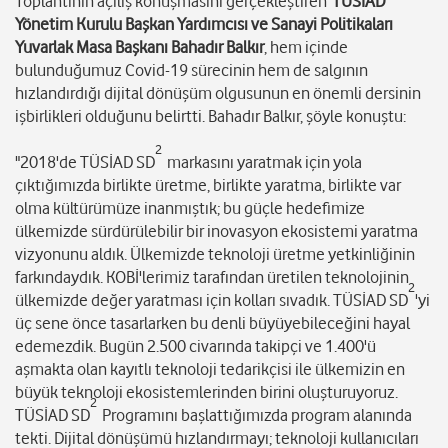
Toplantının açılış konuşmasını gerçekleştiren
TÜSİAD
Yönetim Kurulu Başkan Yardımcısı ve Sanayi Politikaları
Yuvarlak Masa Başkanı Bahadır Balkır
, hem içinde
bulunduğumuz Covid-19 sürecinin hem de salgının
hızlandırdığı dijital dönüşüm olgusunun en önemli dersinin
işbirlikleri olduğunu belirtti. Bahadır Balkır, şöyle konuştu:
2
"2018'de TÜSİAD SD
markasını yaratmak için yola
çıktığımızda birlikte üretme, birlikte yaratma, birlikte var
olma kültürümüze inanmıştık; bu güçle hedefimize
ülkemizde sürdürülebilir bir inovasyon ekosistemi yaratma
vizyonunu aldık. Ülkemizde teknoloji üretme yetkinliğinin
farkındaydık. KOBİ'lerimiz tarafından üretilen teknolojinin
2
ülkemizde değer yaratması için kolları sıvadık. TÜSİAD SD
'yi
üç sene önce tasarlarken bu denli büyüyebileceğini hayal
edemezdik. Bugün 2.500 civarında takipçi ve 1.400'ü
aşmakta olan kayıtlı teknoloji tedarikçisi ile ülkemizin en
büyük teknoloji ekosistemlerinden birini oluşturuyoruz.
2
TÜSİAD SD
Programını başlattığımızda program alanında
tekti. Dijital dönüşümü hızlandırmayı; teknoloji kullanıcıları