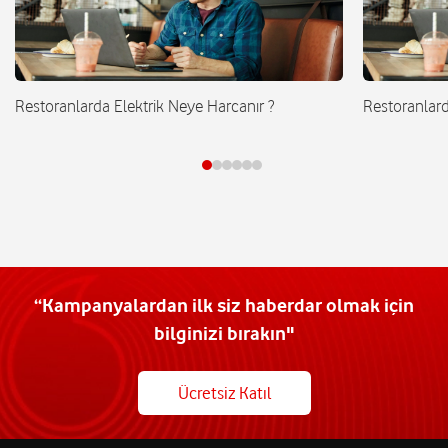
Restoranlarda Elektrik Neye Harcanır ?
Restoranlard
“Kampanyalardan ilk siz haberdar olmak için
bilginizi bırakın"
Ücretsiz Katıl