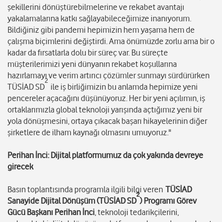
şekillerini dönüştürebilmelerine ve rekabet avantajı
yakalamalarına katkı sağlayabileceğimize inanıyorum.
Bildiğiniz gibi pandemi hepimizin hem yaşama hem de
çalışma biçimlerini değiştirdi. Ama önümüzde zorlu ama bir o
kadar da fırsatlarla dolu bir süreç var. Bu süreçte
müşterilerimizi yeni dünyanın rekabet koşullarına
hazırlamayı ve verim artırıcı çözümler sunmayı sürdürürken
2
TÜSİAD SD
ile iş birliğimizin bu anlamda hepimize yeni
pencereler açacağını düşünüyoruz. Her bir yeni açılımın, iş
ortaklarımızla global teknoloji yarışında açtığımız yeni bir
yola dönüşmesini, ortaya çıkacak başarı hikayelerinin diğer
şirketlere de ilham kaynağı olmasını umuyoruz."
Perihan İnci: Dijital platformumuz da çok yakında devreye
girecek
Basın toplantısında programla ilgili bilgi veren
TÜSİAD
2
Sanayide Dijital Dönüşüm (TÜSİAD SD
) Programı Görev
Gücü Başkanı Perihan İnci
, teknoloji tedarikçilerini,