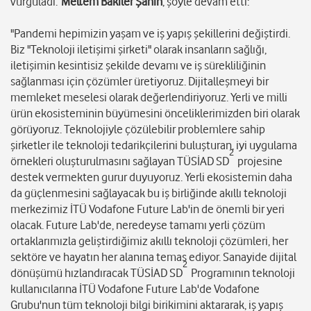
vurguladı.
Meltem Bakiler Şahin
, şöyle devam etti:
"Pandemi hepimizin yaşam ve iş yapış şekillerini değiştirdi.
Biz "Teknoloji iletişimi şirketi" olarak insanların sağlığı,
iletişimin kesintisiz şekilde devamı ve iş sürekliliğinin
sağlanması için çözümler üretiyoruz. Dijitalleşmeyi bir
memleket meselesi olarak değerlendiriyoruz. Yerli ve milli
ürün ekosisteminin büyümesini önceliklerimizden biri olarak
görüyoruz. Teknolojiyle çözülebilir problemlere sahip
şirketler ile teknoloji tedarikçilerini buluşturan, iyi uygulama
2
örnekleri oluşturulmasını sağlayan TÜSİAD SD
projesine
destek vermekten gurur duyuyoruz. Yerli ekosistemin daha
da güçlenmesini sağlayacak bu iş birliğinde akıllı teknoloji
merkezimiz İTÜ Vodafone Future Lab'in de önemli bir yeri
olacak. Future Lab'de, neredeyse tamamı yerli çözüm
ortaklarımızla geliştirdiğimiz akıllı teknoloji çözümleri, her
sektöre ve hayatın her alanına temas ediyor. Sanayide dijital
2
dönüşümü hızlandıracak TÜSİAD SD
Programının teknoloji
kullanıcılarına İTÜ Vodafone Future Lab'de Vodafone
Grubu'nun tüm teknoloji bilgi birikimini aktararak, iş yapış