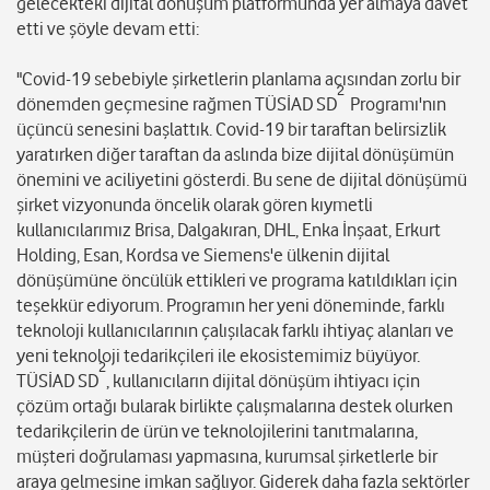
gelecekteki dijital dönüşüm platformunda yer almaya davet
etti ve şöyle devam etti:
"Covid-19 sebebiyle şirketlerin planlama açısından zorlu bir
2
dönemden geçmesine rağmen TÜSİAD SD
Programı'nın
üçüncü senesini başlattık. Covid-19 bir taraftan belirsizlik
yaratırken diğer taraftan da aslında bize dijital dönüşümün
önemini ve aciliyetini gösterdi. Bu sene de dijital dönüşümü
şirket vizyonunda öncelik olarak gören kıymetli
kullanıcılarımız Brisa, Dalgakıran, DHL, Enka İnşaat, Erkurt
Holding, Esan, Kordsa ve Siemens'e ülkenin dijital
dönüşümüne öncülük ettikleri ve programa katıldıkları için
teşekkür ediyorum. Programın her yeni döneminde, farklı
teknoloji kullanıcılarının çalışılacak farklı ihtiyaç alanları ve
yeni teknoloji tedarikçileri ile ekosistemimiz büyüyor.
2
TÜSİAD SD
, kullanıcıların dijital dönüşüm ihtiyacı için
çözüm ortağı bularak birlikte çalışmalarına destek olurken
tedarikçilerin de ürün ve teknolojilerini tanıtmalarına,
müşteri doğrulaması yapmasına, kurumsal şirketlerle bir
araya gelmesine imkan sağlıyor. Giderek daha fazla sektörler