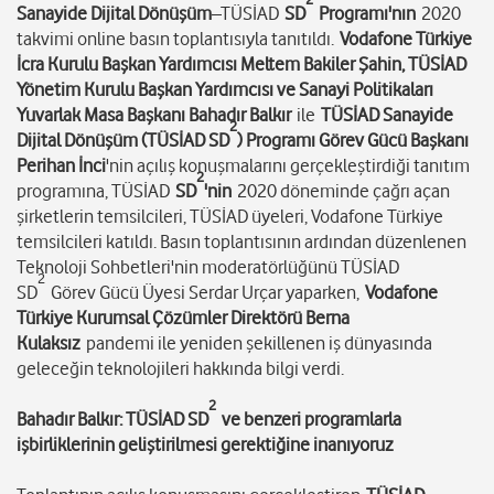
Sanayide Dijital Dönüşüm
–TÜSİAD
SD
Programı'nın
2020
takvimi online basın toplantısıyla tanıtıldı.
Vodafone Türkiye
İcra Kurulu Başkan Yardımcısı Meltem Bakiler Şahin, TÜSİAD
Yönetim Kurulu Başkan Yardımcısı ve Sanayi Politikaları
Yuvarlak Masa Başkanı Bahadır Balkır
ile
TÜSİAD Sanayide
2
Dijital Dönüşüm (TÜSİAD SD
) Programı Görev Gücü Başkanı
Perihan İnci
'nin açılış konuşmalarını gerçekleştirdiği tanıtım
2
programına, TÜSİAD
SD
'nin
2020 döneminde çağrı açan
şirketlerin temsilcileri, TÜSİAD üyeleri, Vodafone Türkiye
temsilcileri katıldı. Basın toplantısının ardından düzenlenen
Teknoloji Sohbetleri'nin moderatörlüğünü TÜSİAD
2
SD
Görev Gücü Üyesi Serdar Urçar yaparken,
Vodafone
Türkiye Kurumsal Çözümler Direktörü Berna
Kulaksız
pandemi ile yeniden şekillenen iş dünyasında
geleceğin teknolojileri hakkında bilgi verdi.
2
Bahadır Balkır: TÜSİAD SD
ve benzeri programlarla
işbirliklerinin geliştirilmesi gerektiğine inanıyoruz