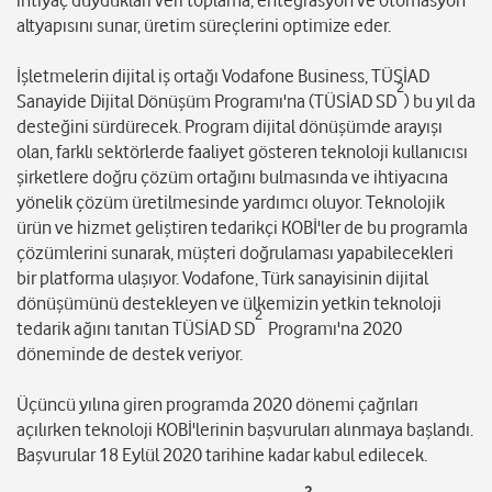
ihtiyaç duydukları veri toplama, entegrasyon ve otomasyon
altyapısını sunar, üretim süreçlerini optimize eder.
İşletmelerin dijital iş ortağı Vodafone Business, TÜSİAD
2
Sanayide Dijital Dönüşüm Programı'na (TÜSİAD SD
) bu yıl da
desteğini sürdürecek. Program dijital dönüşümde arayışı
olan, farklı sektörlerde faaliyet gösteren teknoloji kullanıcısı
şirketlere doğru çözüm ortağını bulmasında ve ihtiyacına
yönelik çözüm üretilmesinde yardımcı oluyor. Teknolojik
ürün ve hizmet geliştiren tedarikçi KOBİ'ler de bu programla
çözümlerini sunarak, müşteri doğrulaması yapabilecekleri
bir platforma ulaşıyor. Vodafone, Türk sanayisinin dijital
dönüşümünü destekleyen ve ülkemizin yetkin teknoloji
2
tedarik ağını tanıtan TÜSİAD SD
Programı'na 2020
döneminde de destek veriyor.
Üçüncü yılına giren programda 2020 dönemi çağrıları
açılırken teknoloji KOBİ'lerinin başvuruları alınmaya başlandı.
Başvurular 18 Eylül 2020 tarihine kadar kabul edilecek.
2