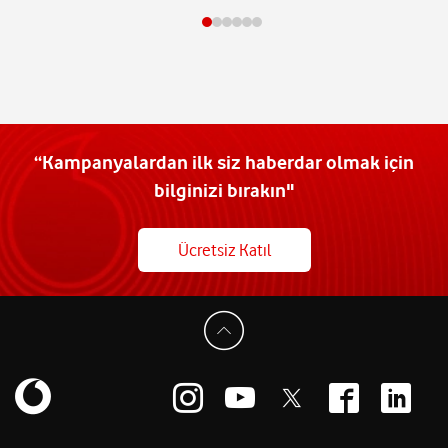
“Kampanyalardan ilk siz haberdar olmak için
bilginizi bırakın"
Ücretsiz Katıl