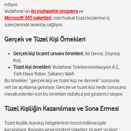
ediyor.
Vodafone’un
ön muhasebe programı
ve
Microsoft 365 paketleri
, özel hukuk tüzel kişilerine iş
süreçlerinde avantaj sağlıyor.
Gerçek ve Tüzel Kişi Örnekleri
Gerçek kişi ticaret unvanı örnekleri
: Ali Demir, Zeynep
Koç.
Tüzel kişi örnekleri
: Vodafone Telekomünikasyon A.Ş.,
Türk Hava Yolları, Sabancı Vakfı.
Bu örnekler, “gerçek kişi ve tüzel kişi ne demek” sorusuna
net bir açıklama getiriyor. Gercek ve tuzel kisi nedir sorusunu
merak edenler için bu örnekler oldukça yol gösterici oluyor.
Tüzel Kişiliğin Kazanılması ve Sona Ermesi
Tüzel kişilik, kuruluş belgelerinin tescil edilmesiyle
kazanılıyor. Anonim veya limited şirketler, ticaret siciline