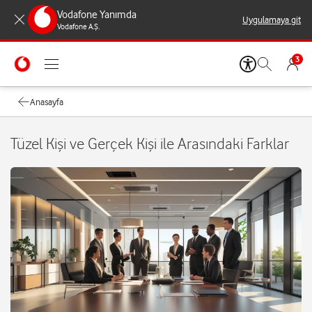
Vodafone Yanımda
Uygulamaya git
Vodafone A.Ş.
3
Anasayfa
Tüzel Kişi ve Gerçek Kişi ile Arasındaki Farklar