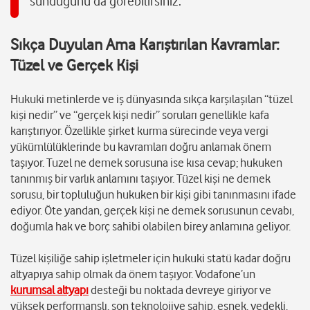
sunduğunu da görebilirsiniz.
Sıkça Duyulan Ama Karıştırılan Kavramlar:
Tüzel ve Gerçek Kişi
Hukuki metinlerde ve iş dünyasında sıkça karşılaşılan “tüzel
kişi nedir” ve “gerçek kişi nedir” soruları genellikle kafa
karıştırıyor. Özellikle şirket kurma sürecinde veya vergi
yükümlülüklerinde bu kavramları doğru anlamak önem
taşıyor. Tuzel ne demek sorusuna ise kısa cevap; hukuken
tanınmış bir varlık anlamını taşıyor. Tüzel kişi ne demek
sorusu, bir topluluğun hukuken bir kişi gibi tanınmasını ifade
ediyor. Öte yandan, gerçek kişi ne demek sorusunun cevabı,
doğumla hak ve borç sahibi olabilen birey anlamına geliyor.
Tüzel kişiliğe sahip işletmeler için hukuki statü kadar doğru
altyapıya sahip olmak da önem taşıyor. Vodafone’un
kurumsal altyapı
desteği bu noktada devreye giriyor ve
yüksek performanslı, son teknolojiye sahip, esnek, yedekli,