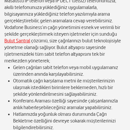
Masaüstü IP telefon veya IP DECT (telsiz) telefonunuzla,
akıllı telefonunuza yüklediğiniz uygulamalarla,
bilgisayarınıza yüklediğiniz telefon yazılımıyla arama
gerçekleştirebilir, gelen aramalara cevap verebilirsiniz.
Vodafone Business’ın çağrı yönetimini esnek ve verimli bir
şekilde gerçekleştirmek isteyen işletmeler için sunduğu
Bulut Santral
çözümü, size çağrılarınızı bulut teknolojisiyle
yönetme olanağı sağlıyor. Bulut altyapısı sayesinde
işletmenizdeki tüm sabit telefon altyapısını tek bir
merkezden yöneterek;
Gelen çağrıları sabit telefon veya mobil uygulamanız
üzerinden anında karşılayabilirsiniz.
Otomatik çağrı karşılama metni ile müşterilerinizin
ulaşmak istedikleri birimlere beklemeden, hızlı bir
şekilde yönlendirilmesini sağlayabilirsiniz.
Konferans Araması özelliği sayesinde çalışanlarınızla
anlık haberleşebileceğiniz aramalar yapabilirsiniz.
Hatlarınızda yoğunluk olması durumunda Çağrı
Bekletme özelliğini devreye sokarak müşterilerinizi
bilgilendirebilirsiniz.