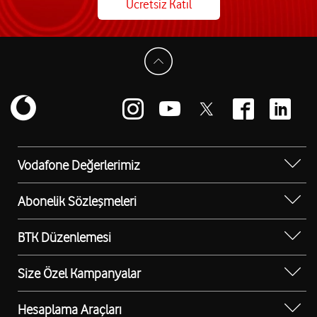
Ücretsiz Katıl
Vodafone Değerlerimiz
Sosyal Destek
Abonelik Sözleşmeleri
Erişilebilir Mağazalar
Kurumsal Tip Abonelik Sözleşmesi
BTK Düzenlemesi
Bilgi Teknolojileri ve İletişim Kurumu (BTK)
Düzenlemesi
Size Özel Kampanyalar
Kurumsal Cihaz Kampanyaları
Hesaplama Araçları
Otokonfor Ücretsiz Oto Yıkama