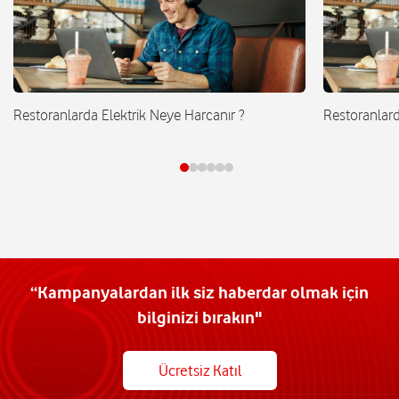
Restoranlarda Elektrik Neye Harcanır ?
Restoranlard
“Kampanyalardan ilk siz haberdar olmak için
bilginizi bırakın"
Ücretsiz Katıl