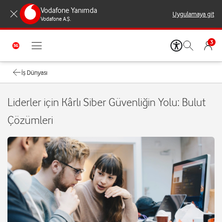
Vodafone Yanımda
Uygulamaya git
Vodafone A.Ş.
3
İş Dünyası
Liderler için Kârlı Siber Güvenliğin Yolu: Bulut
Çözümleri