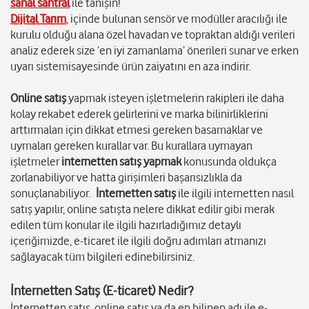
sanal santral
ile tanışın!
Dijital Tarım
, içinde bulunan sensör ve modüller aracılığı ile
kurulu olduğu alana özel havadan ve topraktan aldığı verileri
analiz ederek size ‘en iyi zamanlama’ önerileri sunar ve erken
uyarı sistemisayesinde ürün zaiyatını en aza indirir.
Online satış
yapmak isteyen işletmelerin rakipleri ile daha
kolay rekabet ederek gelirlerini ve marka bilinirliklerini
arttırmaları için dikkat etmesi gereken basamaklar ve
uymaları gereken kurallar var. Bu kurallara uymayan
işletmeler
internetten satış yapmak
konusunda oldukça
zorlanabiliyor ve hatta girişimleri başarısızlıkla da
sonuçlanabiliyor.
İnternetten satış
ile ilgili internetten nasıl
satış yapılır, online satışta nelere dikkat edilir gibi merak
edilen tüm konular ile ilgili hazırladığımız detaylı
içeriğimizde, e-ticaret ile ilgili doğru adımları atmanızı
sağlayacak tüm bilgileri edinebilirsiniz.
İnternetten Satış (E-ticaret) Nedir?
İnternetten satış, online satış ya da en bilinen adı ile e-