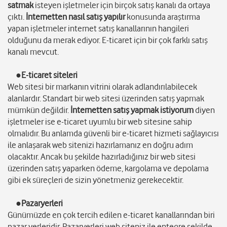
satmak
isteyen işletmeler için birçok satış kanalı da ortaya
çıktı.
İnternetten nasıl satış yapılır
konusunda araştırma
yapan işletmeler internet satış kanallarının hangileri
olduğunu da merak ediyor. E-ticaret için bir çok farklı satış
kanalı mevcut.
●E-ticaret siteleri
Web sitesi bir markanın vitrini olarak adlandırılabilecek
alanlardır. Standart bir web sitesi üzerinden satış yapmak
mümkün değildir.
İnternetten satış yapmak istiyorum
diyen
işletmeler ise e-ticaret uyumlu bir web sitesine sahip
olmalıdır. Bu anlamda güvenli bir e-ticaret hizmeti sağlayıcısı
ile anlaşarak web sitenizi hazırlamanız en doğru adım
olacaktır. Ancak bu şekilde hazırladığınız bir web sitesi
üzerinden satış yaparken ödeme, kargolama ve depolama
gibi ek süreçleri de sizin yönetmeniz gerekecektir.
●Pazaryerleri
Günümüzde en çok tercih edilen e-ticaret kanallarından biri
pazar yerleridir. Pazaryerleri web siteniz ile entegre şekilde