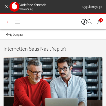
Vodafone Yanımda
Uygulamaya git
Vodafone A.Ş.
3
İş Dünyası
İnternetten Satış Nasıl Yapılır?