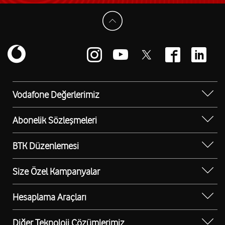
Vodafone Değerlerimiz
Sosyal Destek
Abonelik Sözleşmeleri
Erişilebilir Mağazalar
Kurumsal Tip Abonelik Sözleşmesi
BTK Düzenlemesi
Bilgi Teknolojileri ve İletişim Kurumu (BTK)
Düzenlemesi
Size Özel Kampanyalar
Kurumsal Cihaz Kampanyaları
Hesaplama Araçları
Otokonfor Ücretsiz Oto Yıkama
Kira Stopaj Hesaplama Aracı
Ücretsiz İSPARK Fırsatı
Diğer Teknoloji Çözümlerimiz