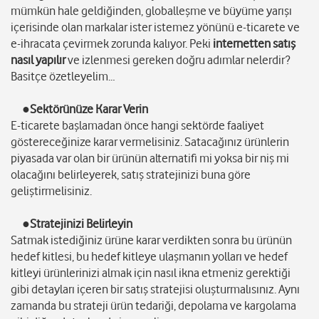
mümkün hale geldiğinden, globalleşme ve büyüme yarışı
içerisinde olan markalar ister istemez yönünü e-ticarete ve
e-ihracata çevirmek zorunda kalıyor. Peki
internetten satış
nasıl yapılır
ve izlenmesi gereken doğru adımlar nelerdir?
Basitçe özetleyelim…
●Sektörünüze Karar Verin
E-ticarete başlamadan önce hangi sektörde faaliyet
göstereceğinize karar vermelisiniz. Satacağınız ürünlerin
piyasada var olan bir ürünün alternatifi mi yoksa bir niş mi
olacağını belirleyerek, satış stratejinizi buna göre
geliştirmelisiniz.
●Stratejinizi Belirleyin
Satmak istediğiniz ürüne karar verdikten sonra bu ürünün
hedef kitlesi, bu hedef kitleye ulaşmanın yolları ve hedef
kitleyi ürünlerinizi almak için nasıl ikna etmeniz gerektiği
gibi detayları içeren bir satış stratejisi oluşturmalısınız. Aynı
zamanda bu strateji ürün tedariği, depolama ve kargolama