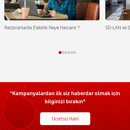
Restoranlarda Elektrik Neye Harcanır ?
SD-LAN ve 
“Kampanyalardan ilk siz haberdar olmak için
bilginizi bırakın"
Ücretsiz Katıl