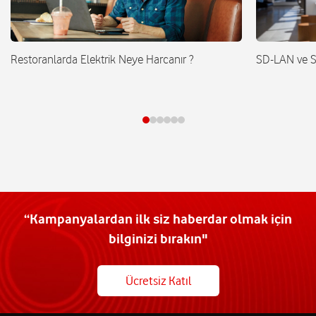
Restoranlarda Elektrik Neye Harcanır ?
SD-LAN ve 
“Kampanyalardan ilk siz haberdar olmak için
bilginizi bırakın"
Ücretsiz Katıl