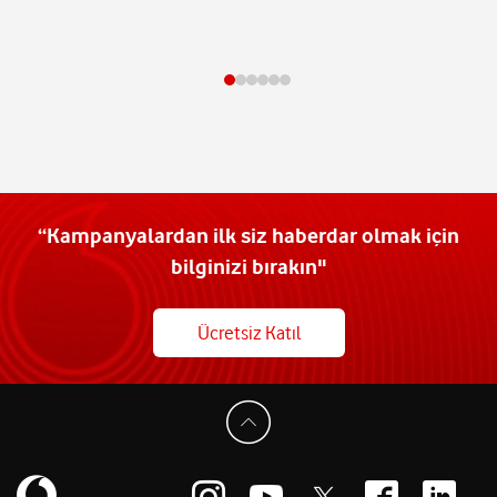
“Kampanyalardan ilk siz haberdar olmak için
bilginizi bırakın"
Ücretsiz Katıl