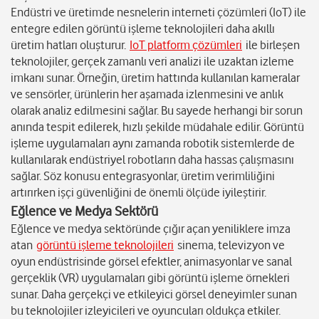
Endüstri ve üretimde nesnelerin interneti çözümleri (IoT) ile
entegre edilen görüntü işleme teknolojileri daha akıllı
üretim hatları oluşturur.
IoT platform çözümleri
ile birleşen
teknolojiler, gerçek zamanlı veri analizi ile uzaktan izleme
imkanı sunar. Örneğin, üretim hattında kullanılan kameralar
ve sensörler, ürünlerin her aşamada izlenmesini ve anlık
olarak analiz edilmesini sağlar. Bu sayede herhangi bir sorun
anında tespit edilerek, hızlı şekilde müdahale edilir. Görüntü
işleme uygulamaları aynı zamanda robotik sistemlerde de
kullanılarak endüstriyel robotların daha hassas çalışmasını
sağlar. Söz konusu entegrasyonlar, üretim verimliliğini
artırırken işçi güvenliğini de önemli ölçüde iyileştirir.
Eğlence ve Medya Sektörü
Eğlence ve medya sektöründe çığır açan yeniliklere imza
atan
görüntü işleme teknolojileri
sinema, televizyon ve
oyun endüstrisinde görsel efektler, animasyonlar ve sanal
gerçeklik (VR) uygulamaları gibi görüntü işleme örnekleri
sunar. Daha gerçekçi ve etkileyici görsel deneyimler sunan
bu teknolojiler izleyicileri ve oyuncuları oldukça etkiler.