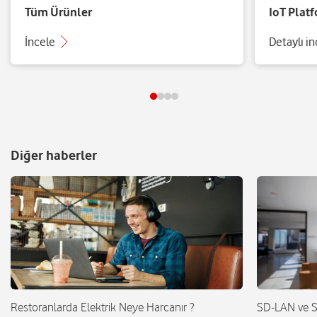
Tüm Ürünler
IoT Plat
İncele
Detaylı i
Diğer haberler
Restoranlarda Elektrik Neye Harcanır ?
SD-LAN ve 