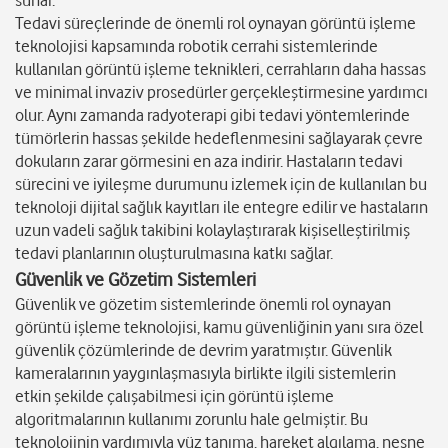
sunar.
Tedavi süreçlerinde de önemli rol oynayan görüntü işleme
teknolojisi kapsamında robotik cerrahi sistemlerinde
kullanılan görüntü işleme teknikleri, cerrahların daha hassas
ve minimal invaziv prosedürler gerçekleştirmesine yardımcı
olur. Aynı zamanda radyoterapi gibi tedavi yöntemlerinde
tümörlerin hassas şekilde hedeflenmesini sağlayarak çevre
dokuların zarar görmesini en aza indirir. Hastaların tedavi
sürecini ve iyileşme durumunu izlemek için de kullanılan bu
teknoloji dijital sağlık kayıtları ile entegre edilir ve hastaların
uzun vadeli sağlık takibini kolaylaştırarak kişiselleştirilmiş
tedavi planlarının oluşturulmasına katkı sağlar.
Güvenlik ve Gözetim Sistemleri
Güvenlik ve gözetim sistemlerinde önemli rol oynayan
görüntü işleme teknolojisi, kamu güvenliğinin yanı sıra özel
güvenlik çözümlerinde de devrim yaratmıştır. Güvenlik
kameralarının yaygınlaşmasıyla birlikte ilgili sistemlerin
etkin şekilde çalışabilmesi için görüntü işleme
algoritmalarının kullanımı zorunlu hale gelmiştir. Bu
teknolojinin yardımıyla yüz tanıma, hareket algılama, nesne