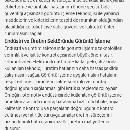
paketleme ve etiketleme süreçlerinde de kullanılarak yanlış
etiketleme ve ambalaj hatalarının önüne geçilir. Gıda
güvenliği açısından görüntü işleme teknolojisi ile yabancı
maddelerin ve kirleticilerin tespiti de mümkün olduğundan
olabildiğince tüketiciye daha güvenli ve kaliteli ürünler
sunulmasını sağlar.
Endüstri ve Üretim Sektöründe Görüntü İşleme
Endüstri ve üretim sektöründe görüntü işleme teknolojileri
verimlilik ve kalite kontrol açısından büyük önem taşır.
Otomotivden elektronik üretimine kadar pek çok alanda
kullanılan teknoloji, üretim hatlarının daha hassas şekilde
çalışmasını sağlar. Görüntü işleme uygulamaları hataların
tespit edilmesi, ürünlerin kalite kontrolü ve montaj
doğruluğunun sağlanması gibi kritik süreçlerde rol oynar.
Örneğin, otomotiv endüstrisinde kullanılan görüntü işleme
örnekleri arasında montaj hatalarına hızlı müdahale, boya
kalitesinin kontrolü ve parçaların doğruluğunun kontrol
edilmesi yer alır. Bu tür uygulamalar üretim süreçlerini
hızlandırarak hata oranını azaltır, üretim maliyetlerini
düşürür.