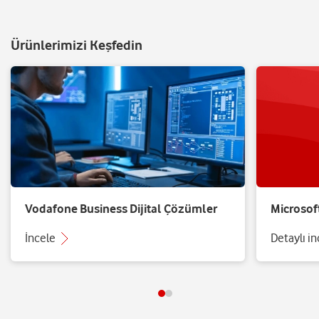
Ürünlerimizi Keşfedin
Vodafone Business Dijital Çözümler
Microsof
İncele
Detaylı i