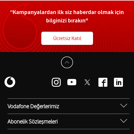
“Kampanyalardan ilk siz haberdar olmak için
bilginizi bırakın"
Ücretsiz Katıl
Vodafone Değerlerimiz
Sosyal Destek
Abonelik Sözleşmeleri
Erişilebilir Mağazalar
Kurumsal Tip Abonelik Sözleşmesi