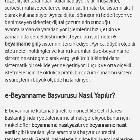
tüzel kişiler tarafından kullanılabiliyor. Mali müşavirler,
serbest muhasebeciler ve kurumsal firmalar bu sistemi aktif
olarak kullanabiliyor. Ayrıca dijital dönüşümü hedefleyen ve
benimseyen şirketler, dijital çözümlerin sunduğu
avantajlardan da yararlanıyor. İşlemlerini hızlı, etkin ve
zamanında gerçekleştirmek isteyen bu işletmeler
e
beyanname giriş
sistemini tercih ediyor. Ayrıca, büyük ölçekli
işletmeler, holdingler ve kamu kurumları da e-beyanname
sistemine entegre olarak vergi yükümlülüklerini daha
sistematik bir şekilde yerine getiriyor. Küçük ve orta ölçekli
işletmeler için de oldukça pratik bir çözüm sunan bu sistem,
iş süreçlerini büyük ölçüde hızlandırıyor.
e-Beyanname Başvurusu Nasıl Yapılır?
E-beyanname kullanabilmek için öncelikle Gelir İdaresi
Başkanlığı’ndan yetkilendirme almak gerekiyor. Bunun için
mükellefler,
beyanname nasıl yazılır
ve
beyanname nasıl
verilir
gibi konuları iyice araştırarak başvuru sürecini
tamamlamalı. Gerekli belgelerle birlikte ilgili vergi dairesine