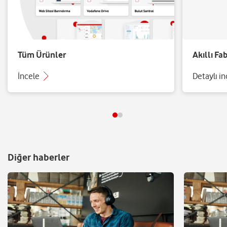
Tüm Ürünler
Akıllı Fa
İncele
Detaylı i
Diğer haberler