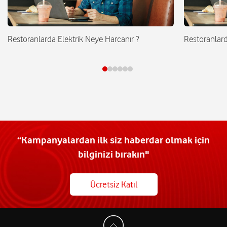
Restoranlarda Elektrik Neye Harcanır ?
Restoranlard
“Kampanyalardan ilk siz haberdar olmak için
bilginizi bırakın"
Ücretsiz Katıl