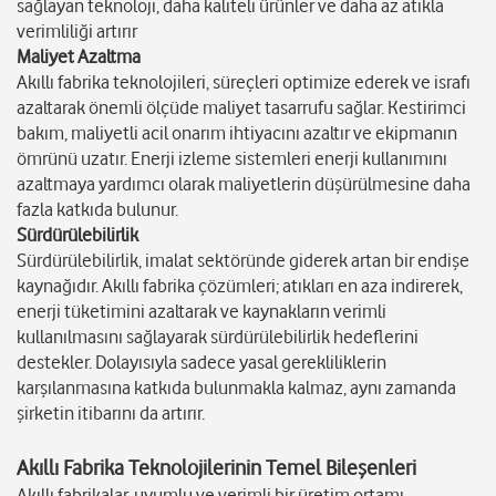
sağlayan teknoloji, daha kaliteli ürünler ve daha az atıkla
verimliliği artırır
Maliyet Azaltma
Akıllı fabrika teknolojileri, süreçleri optimize ederek ve israfı
azaltarak önemli ölçüde maliyet tasarrufu sağlar. Kestirimci
bakım, maliyetli acil onarım ihtiyacını azaltır ve ekipmanın
ömrünü uzatır. Enerji izleme sistemleri enerji kullanımını
azaltmaya yardımcı olarak maliyetlerin düşürülmesine daha
fazla katkıda bulunur.
Sürdürülebilirlik
Sürdürülebilirlik, imalat sektöründe giderek artan bir endişe
kaynağıdır. Akıllı fabrika çözümleri; atıkları en aza indirerek,
enerji tüketimini azaltarak ve kaynakların verimli
kullanılmasını sağlayarak sürdürülebilirlik hedeflerini
destekler. Dolayısıyla sadece yasal gerekliliklerin
karşılanmasına katkıda bulunmakla kalmaz, aynı zamanda
şirketin itibarını da artırır.
Akıllı Fabrika Teknolojilerinin Temel Bileşenleri
Akıllı fabrikalar, uyumlu ve verimli bir üretim ortamı