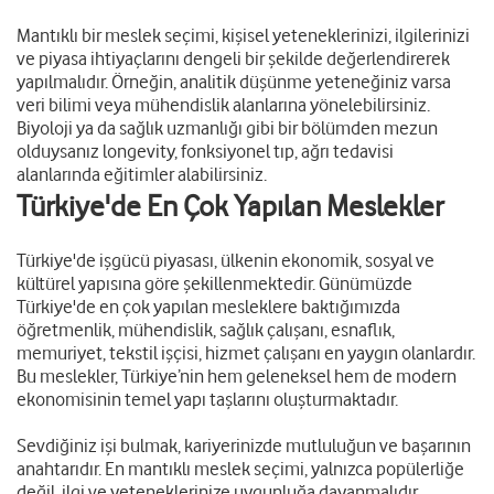
Mantıklı bir meslek seçimi, kişisel yeteneklerinizi, ilgilerinizi
ve piyasa ihtiyaçlarını dengeli bir şekilde değerlendirerek
yapılmalıdır. Örneğin, analitik düşünme yeteneğiniz varsa
veri bilimi veya mühendislik alanlarına yönelebilirsiniz.
Biyoloji ya da sağlık uzmanlığı gibi bir bölümden mezun
olduysanız longevity, fonksiyonel tıp, ağrı tedavisi
alanlarında eğitimler alabilirsiniz.
Türkiye'de En Çok Yapılan Meslekler
Türkiye'de işgücü piyasası, ülkenin ekonomik, sosyal ve
kültürel yapısına göre şekillenmektedir. Günümüzde
Türkiye'de en çok yapılan mesleklere baktığımızda
öğretmenlik, mühendislik, sağlık çalışanı, esnaflık,
memuriyet, tekstil işçisi, hizmet çalışanı en yaygın olanlardır.
Bu meslekler, Türkiye’nin hem geleneksel hem de modern
ekonomisinin temel yapı taşlarını oluşturmaktadır.
Sevdiğiniz işi bulmak, kariyerinizde mutluluğun ve başarının
anahtarıdır. En mantıklı meslek seçimi, yalnızca popülerliğe
değil, ilgi ve yeteneklerinize uygunluğa dayanmalıdır.