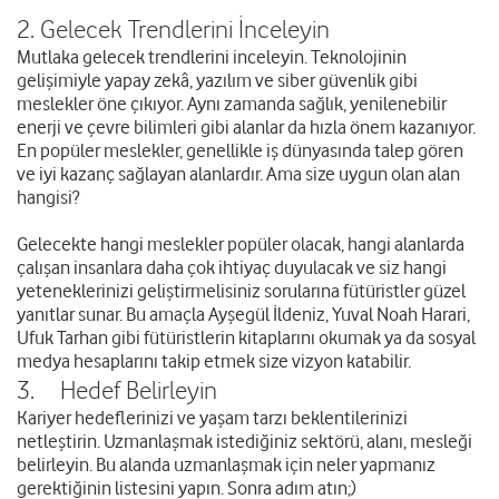
2. Gelecek Trendlerini İnceleyin
Mutlaka gelecek trendlerini inceleyin. Teknolojinin
gelişimiyle yapay zekâ, yazılım ve siber güvenlik gibi
meslekler öne çıkıyor. Aynı zamanda sağlık, yenilenebilir
enerji ve çevre bilimleri gibi alanlar da hızla önem kazanıyor.
En popüler meslekler, genellikle iş dünyasında talep gören
ve iyi kazanç sağlayan alanlardır. Ama size uygun olan alan
hangisi?
Gelecekte hangi meslekler popüler olacak, hangi alanlarda
çalışan insanlara daha çok ihtiyaç duyulacak ve siz hangi
yeteneklerinizi geliştirmelisiniz sorularına fütüristler güzel
yanıtlar sunar. Bu amaçla Ayşegül İldeniz, Yuval Noah Harari,
Ufuk Tarhan gibi fütüristlerin kitaplarını okumak ya da sosyal
medya hesaplarını takip etmek size vizyon katabilir.
3. Hedef Belirleyin
Kariyer hedeflerinizi ve yaşam tarzı beklentilerinizi
netleştirin. Uzmanlaşmak istediğiniz sektörü, alanı, mesleği
belirleyin. Bu alanda uzmanlaşmak için neler yapmanız
gerektiğinin listesini yapın. Sonra adım atın;)