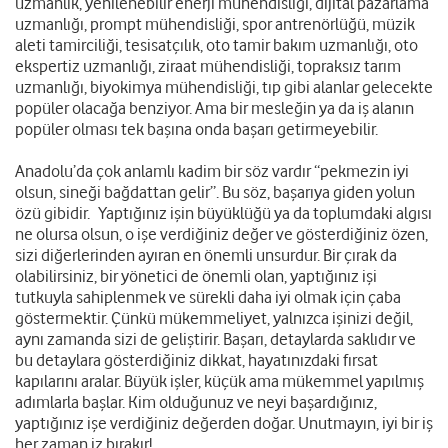
uzmanlık, yenilenebilir enerji mühendisliği, dijital pazarlama
uzmanlığı, prompt mühendisliği, spor antrenörlüğü, müzik
aleti tamirciliği, tesisatçılık, oto tamir bakım uzmanlığı, oto
ekspertiz uzmanlığı, ziraat mühendisliği, topraksız tarım
uzmanlığı, biyokimya mühendisliği, tıp gibi alanlar gelecekte
popüler olacağa benziyor. Ama bir mesleğin ya da iş alanın
popüler olması tek başına onda başarı getirmeyebilir.
Anadolu’da çok anlamlı kadim bir söz vardır “pekmezin iyi
olsun, sineği bağdattan gelir”. Bu söz, başarıya giden yolun
özü gibidir. Yaptığınız işin büyüklüğü ya da toplumdaki algısı
ne olursa olsun, o işe verdiğiniz değer ve gösterdiğiniz özen,
sizi diğerlerinden ayıran en önemli unsurdur. Bir çırak da
olabilirsiniz, bir yönetici de önemli olan, yaptığınız işi
tutkuyla sahiplenmek ve sürekli daha iyi olmak için çaba
göstermektir. Çünkü mükemmeliyet, yalnızca işinizi değil,
aynı zamanda sizi de geliştirir. Başarı, detaylarda saklıdır ve
bu detaylara gösterdiğiniz dikkat, hayatınızdaki fırsat
kapılarını aralar. Büyük işler, küçük ama mükemmel yapılmış
adımlarla başlar. Kim olduğunuz ve neyi başardığınız,
yaptığınız işe verdiğiniz değerden doğar. Unutmayın, iyi bir iş
her zaman iz bırakır!