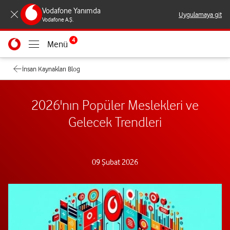
Vodafone Yanımda
Uygulamaya git
Vodafone A.Ş.
4
Menü
İnsan Kaynakları Blog
2026'nın Popüler Meslekleri ve
Gelecek Trendleri
09 Şubat 2026