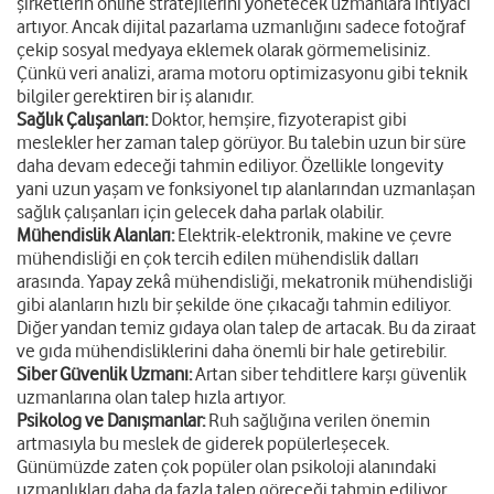
şirketlerin online stratejilerini yönetecek uzmanlara ihtiyacı
artıyor. Ancak dijital pazarlama uzmanlığını sadece fotoğraf
çekip sosyal medyaya eklemek olarak görmemelisiniz.
Çünkü veri analizi, arama motoru optimizasyonu gibi teknik
bilgiler gerektiren bir iş alanıdır.
Sağlık Çalışanları:
Doktor, hemşire, fizyoterapist gibi
meslekler her zaman talep görüyor. Bu talebin uzun bir süre
daha devam edeceği tahmin ediliyor. Özellikle longevity
yani uzun yaşam ve fonksiyonel tıp alanlarından uzmanlaşan
sağlık çalışanları için gelecek daha parlak olabilir.
Mühendislik Alanları:
Elektrik-elektronik, makine ve çevre
mühendisliği en çok tercih edilen mühendislik dalları
arasında. Yapay zekâ mühendisliği, mekatronik mühendisliği
gibi alanların hızlı bir şekilde öne çıkacağı tahmin ediliyor.
Diğer yandan temiz gıdaya olan talep de artacak. Bu da ziraat
ve gıda mühendisliklerini daha önemli bir hale getirebilir.
Siber Güvenlik Uzmanı:
Artan siber tehditlere karşı güvenlik
uzmanlarına olan talep hızla artıyor.
Psikolog ve Danışmanlar:
Ruh sağlığına verilen önemin
artmasıyla bu meslek de giderek popülerleşecek.
Günümüzde zaten çok popüler olan psikoloji alanındaki
uzmanlıkları daha da fazla talep göreceği tahmin ediliyor.