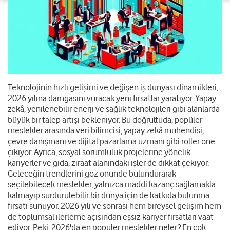
Teknolojinin hızlı gelişimi ve değişen iş dünyası dinamikleri,
2026 yılına damgasını vuracak yeni fırsatlar yaratıyor. Yapay
zekâ, yenilenebilir enerji ve sağlık teknolojileri gibi alanlarda
büyük bir talep artışı bekleniyor. Bu doğrultuda, popüler
meslekler arasında veri bilimcisi, yapay zekâ mühendisi,
çevre danışmanı ve dijital pazarlama uzmanı gibi roller öne
çıkıyor. Ayrıca, sosyal sorumluluk projelerine yönelik
kariyerler ve gıda, ziraat alanındaki işler de dikkat çekiyor.
Geleceğin trendlerini göz önünde bulundurarak
seçilebilecek meslekler, yalnızca maddi kazanç sağlamakla
kalmayıp sürdürülebilir bir dünya için de katkıda bulunma
fırsatı sunuyor. 2026 yılı ve sonrası hem bireysel gelişim hem
de toplumsal ilerleme açısından eşsiz kariyer fırsatları vaat
ediyor. Peki, 2026'da en popüler meslekler neler? En çok