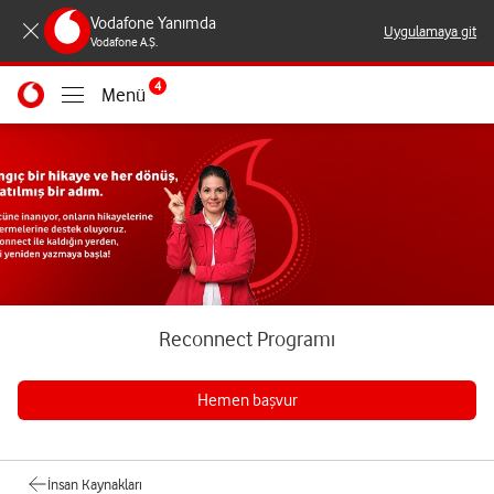
Vodafone Yanımda
Uygulamaya git
Vodafone A.Ş.
4
Menü
Reconnect Programı
Hemen başvur
İnsan Kaynakları