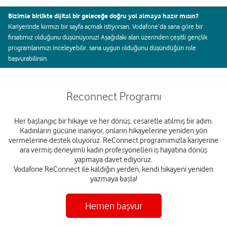
Bizimle birlikte dijital bir geleceğe doğru yol almaya hazır mısın?
Kariyerinde kırmızı bir sayfa açmak istiyorsan, Vodafone’da sana göre bir
fırsatımız olduğunu düşünüyoruz! Aşağıdaki alan üzerinden çeşitli gençlik
programlarımızı inceleyebilir, sana uygun olduğunu düşündüğün role
başvurabilirsin.
Reconnect Programı
Her başlangıç bir hikaye ve her dönüş, cesaretle atılmış bir adım.
Kadınların gücüne inanıyor, onların hikayelerine yeniden yön
vermelerine destek oluyoruz. ReConnect programımızla kariyerine
ara vermiş deneyimli kadın profesyonelleri iş hayatına dönüş
yapmaya davet ediyoruz.
Vodafone ReConnect ile kaldığın yerden, kendi hikayeni yeniden
yazmaya başla!
Hemen başvur