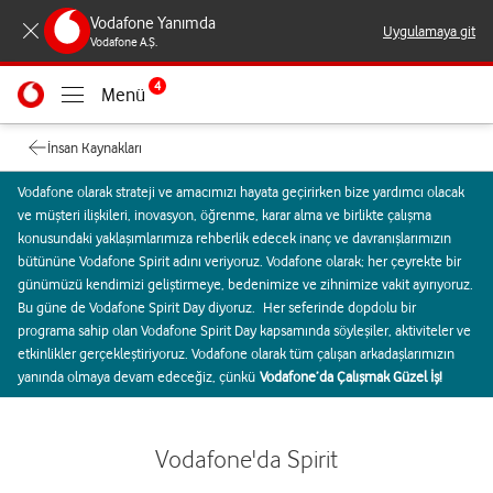
Vodafone Yanımda
Uygulamaya git
Vodafone A.Ş.
4
Menü
İnsan Kaynakları
Vodafone olarak strateji ve amacımızı hayata geçirirken bize yardımcı olacak
ve müşteri ilişkileri, inovasyon, öğrenme, karar alma ve birlikte çalışma
konusundaki yaklaşımlarımıza rehberlik edecek inanç ve davranışlarımızın
bütününe Vodafone Spirit adını veriyoruz. Vodafone olarak; her çeyrekte bir
günümüzü kendimizi geliştirmeye, bedenimize ve zihnimize vakit ayırıyoruz.
Bu güne de Vodafone Spirit Day diyoruz. Her seferinde dopdolu bir
programa sahip olan Vodafone Spirit Day kapsamında söyleşiler, aktiviteler ve
etkinlikler gerçekleştiriyoruz. Vodafone olarak tüm çalışan arkadaşlarımızın
yanında olmaya devam edeceğiz, çünkü
Vodafone’da Çalışmak Güzel İş!
Vodafone'da Spirit