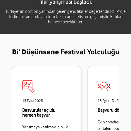
fikir yarışması başladı.
Türkiye’nin dört bir yanından gelen genç fikirler değerlendirildi. Proje
teslimini tamamlayan tüm takımlarla iletişime geçilmiştir. Katılan
herkese teşekkürler.
Bi’ Düşünsene
Festival Yolculuğu
15 Eylül 2025
15 Eylül - 31 Ekim 20
Başvurular açıldı,
Başvuru dönemi
hemen başvur
Ekip arkadaşlarını b
Yarışmaya katılmak için ilk
bir takım oluştur. Fi