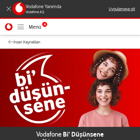
Vodafone Yanımda
Uygulamaya git
Vodafone A.Ş.
4
Menü
İnsan Kaynakları
Vodafone
Bi’ Düşünsene