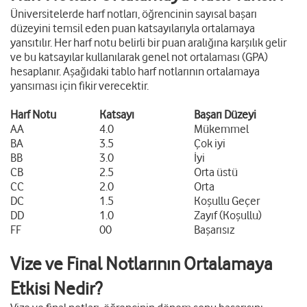
Üniversitelerde harf notları, öğrencinin sayısal başarı
düzeyini temsil eden puan katsayılarıyla ortalamaya
yansıtılır. Her harf notu belirli bir puan aralığına karşılık gelir
ve bu katsayılar kullanılarak genel not ortalaması (GPA)
hesaplanır. Aşağıdaki tablo harf notlarının ortalamaya
yansıması için fikir verecektir.
Harf Notu
Katsayı
Başarı Düzeyi
AA
4.0
Mükemmel
BA
3.5
Çok iyi
BB
3.0
İyi
CB
2.5
Orta üstü
CC
2.0
Orta
DC
1.5
Koşullu Geçer
DD
1.0
Zayıf (Koşullu)
FF
00
Başarısız
Vize ve Final Notlarının Ortalamaya
Etkisi Nedir?