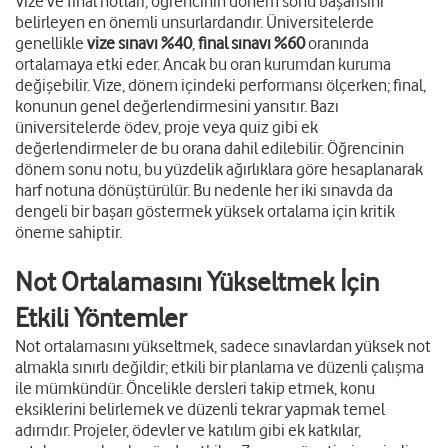
Vize ve final notları, öğrencinin dönem sonu başarısını
belirleyen en önemli unsurlardandır. Üniversitelerde
genellikle
vize sınavı %40
,
final sınavı %60
oranında
ortalamaya etki eder. Ancak bu oran kurumdan kuruma
değişebilir. Vize, dönem içindeki performansı ölçerken; final,
konunun genel değerlendirmesini yansıtır. Bazı
üniversitelerde ödev, proje veya quiz gibi ek
değerlendirmeler de bu orana dahil edilebilir. Öğrencinin
dönem sonu notu, bu yüzdelik ağırlıklara göre hesaplanarak
harf notuna dönüştürülür. Bu nedenle her iki sınavda da
dengeli bir başarı göstermek yüksek ortalama için kritik
öneme sahiptir.
Not Ortalamasını Yükseltmek İçin
Etkili Yöntemler
Not ortalamasını yükseltmek, sadece sınavlardan yüksek not
almakla sınırlı değildir; etkili bir planlama ve düzenli çalışma
ile mümkündür. Öncelikle dersleri takip etmek, konu
eksiklerini belirlemek ve düzenli tekrar yapmak temel
adımdır. Projeler, ödevler ve katılım gibi ek katkılar,