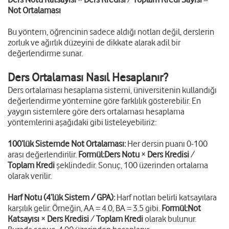
Not Ortalaması
Bu yöntem, öğrencinin sadece aldığı notları değil, derslerin
zorluk ve ağırlık düzeyini de dikkate alarak adil bir
değerlendirme sunar.
Ders Ortalaması Nasıl Hesaplanır?
Ders ortalaması hesaplama sistemi, üniversitenin kullandığı
değerlendirme yöntemine göre farklılık gösterebilir. En
yaygın sistemlere göre ders ortalaması hesaplama
yöntemlerini aşağıdaki gibi listeleyebiliriz:
100’lük Sistemde Not Ortalaması:
Her dersin puanı 0-100
arası değerlendirilir.
Formül:
Ders Notu
×
Ders Kredisi
/
Toplam Kredi
şeklindedir. Sonuç, 100 üzerinden ortalama
olarak verilir.
Harf Notu (4’lük Sistem / GPA):
Harf notları belirli katsayılara
karşılık gelir. Örneğin, AA = 4.0, BA = 3.5 gibi.
Formül:
Not
Katsayısı
×
Ders Kredisi
/
Toplam Kredi
olarak bulunur.