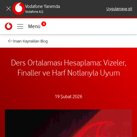
Vodafone Yanımda
Uygulamaya git
Vodafone A.Ş.
4
Menü
İnsan Kaynakları Blog
Ders Ortalaması Hesaplama: Vizeler,
Finaller ve Harf Notlarıyla Uyum
19 Şubat 2026