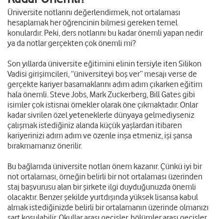
Üniversite notlarını değerlendirmek, not ortalaması
hesaplamak her öğrencinin bilmesi gereken temel
konulardır. Peki, ders notlarını bu kadar önemli yapan nedir
ya da notlar gerçekten çok önemli mi?
Son yıllarda üniversite eğitimini elinin tersiyle iten Silikon
Vadisi girişimcileri, “üniversiteyi boş ver” mesajı verse de
gerçekte kariyer basamaklarını adım adım çıkarken eğitim
hala önemli. Steve Jobs, Mark Zuckerberg, Bill Gates gibi
isimler çok istisnai örnekler olarak öne çıkmaktadır. Onlar
kadar sivrilen özel yeteneklerle dünyaya gelmediyseniz
çalışmak istediğiniz alanda küçük yaşlardan itibaren
kariyerinizi adım adım ve özenle inşa etmeniz, işi şansa
bırakmamanız önerilir.
Bu bağlamda üniversite notları önem kazanır. Çünkü iyi bir
not ortalaması, örneğin belirli bir not ortalaması üzerinden
staj başvurusu alan bir şirkete ilgi duyduğunuzda önemli
olacaktır. Benzer şekilde yurtdışında yüksek lisansa kabul
almak istediğinizde belirli bir ortalamanın üzerinde olmanızı
şart koşulabilir. Okullar arası geçişler, bölümler arası geçişler