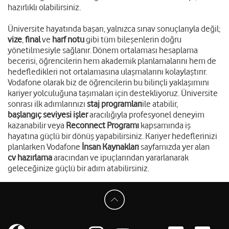
hazırlıklı olabilirsiniz.
Üniversite hayatında başarı, yalnızca sınav sonuçlarıyla değil;
vize
,
final
ve
harf notu
gibi tüm bileşenlerin doğru
yönetilmesiyle sağlanır. Dönem ortalaması hesaplama
becerisi, öğrencilerin hem akademik planlamalarını hem de
hedefledikleri not ortalamasına ulaşmalarını kolaylaştırır.
Vodafone olarak biz de öğrencilerin bu bilinçli yaklaşımını
kariyer yolculuğuna taşımaları için destekliyoruz. Üniversite
sonrası ilk adımlarınızı
staj programları
ile atabilir,
başlangıç seviyesi işler
aracılığıyla profesyonel deneyim
kazanabilir veya
Reconnect Programı
kapsamında iş
hayatına güçlü bir dönüş yapabilirsiniz. Kariyer hedeflerinizi
planlarken Vodafone
İnsan Kaynakları
sayfamızda yer alan
cv hazırlama
aracından ve ipuçlarından yararlanarak
geleceğinize güçlü bir adım atabilirsiniz.