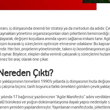
kavram, iş dünyasında önemli bir strateji ya da metodun da adıdır.
aynakları yönetimi organizasyonları olan şirketlerin benimsediği
ağlayarak, değişen koşullara anında uyum sağlama imkanı tanır. Agi
iletişim kurarak iş süreçlerini optimize etmesine odaklanır. Bu ka
r. Her biri, projelerin yönetiminde, takım içi koordinasyonun güç
 oynar. Böylece, ekipler daha verimli çalışarak iş süreçlerini hızlan
mez bir araç olarak öne çıkar.
 Nereden Çıktı?
e yaklaşımının temelleri 1990’lı yıllarda iş dünyasının hızla deği
çalışma biçimi, tarih boyunca farklı örnekleri görülen çevik yakla
lında 17 bağımsız yazılımcının “Agile Manifesto” adını verdikleri b
all) bürokrasi ve yoğun dokümantasyona dayalı yapısı nedeniyle s
men yeniden yapılandırmıştır. Yayınlanan manifestoda, şirketlerin 