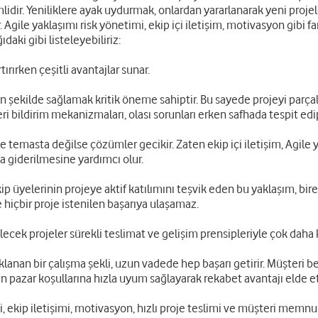
dir. Yeniliklere ayak uydurmak, onlardan yararlanarak yeni projele
ile yaklaşımı risk yönetimi, ekip içi iletişim, motivasyon gibi fa
aki gibi listeleyebiliriz:
ırırken çeşitli avantajlar sunar.
kin şekilde sağlamak kritik öneme sahiptir. Bu sayede projeyi parça
geri bildirim mekanizmaları, olası sorunları erken safhada tespit ed
 ile temasta değilse çözümler gecikir. Zaten ekip içi iletişim, Agil
ıca giderilmesine yardımcı olur.
p üyelerinin projeye aktif katılımını teşvik eden bu yaklaşım, bi
e hiçbir proje istenilen başarıya ulaşamaz.
ilecek projeler sürekli teslimat ve gelişim prensipleriyle çok daha
an bir çalışma şekli, uzun vadede hep başarı getirir. Müşteri bekl
işen pazar koşullarına hızla uyum sağlayarak rekabet avantajı elde 
, ekip iletişimi, motivasyon, hızlı proje teslimi ve müşteri memnun