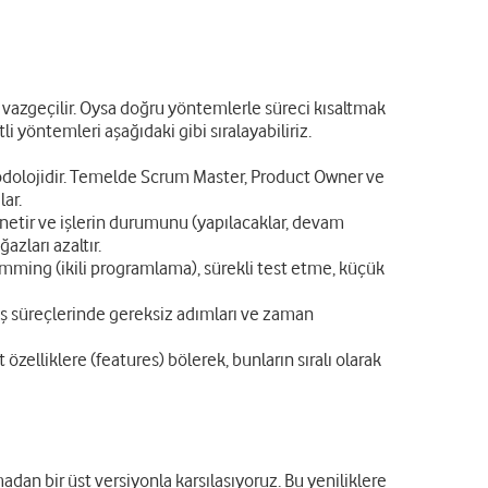
 vazgeçilir. Oysa doğru yöntemlerle süreci kısaltmak
li yöntemleri aşağıdaki gibi sıralayabiliriz.
etodolojidir. Temelde Scrum Master, Product Owner ve
lar.
önetir ve işlerin durumunu (yapılacaklar, devam
azları azaltır.
amming (ikili programlama), sürekli test etme, küçük
İş süreçlerinde gereksiz adımları ve zaman
özelliklere (features) bölerek, bunların sıralı olarak
adan bir üst versiyonla karşılaşıyoruz. Bu yeniliklere