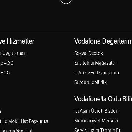
ve Hizmetler
Vodafone Değerlerim
a Uygulaması
Sosyal Destek
e 4.5G
Erişilebilir Mağazalar
ne 5G
E-Atık Geri Dönüşümü
Sürdürülebilirlik
Vodafone'la Oldu Bili
İlk Aşım Ücreti Bizden
m
Memnuniyet Merkezi
t ile Mobil Hat Başvurusu
Servis Hızını Tahmin Et
Taşıma Yeni Hat