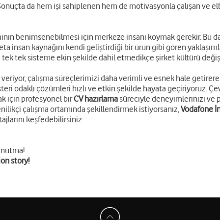
lir. Sonuçta da hem işi sahiplenen hem de motivasyonla çalışan ve 
ımının benimsenebilmesi için merkeze insanı koymak gerekir. Bu da
adeta insan kaynağını kendi geliştirdiği bir ürün gibi gören yaklaşı
 tek tek sisteme ekin şekilde dahil etmedikçe şirket kültürü değiş
eriyor, çalışma süreçlerimizi daha verimli ve esnek hale getirerek
şteri odaklı çözümleri hızlı ve etkin şekilde hayata geçiriyoruz. Ç
ak için profesyonel bir
CV hazırlama
süreciyle deneyimlerinizi ve 
enilikçi çalışma ortamında şekillendirmek istiyorsanız,
Vodafone İn
jlarını keşfedebilirsiniz.
unutma!
on story!