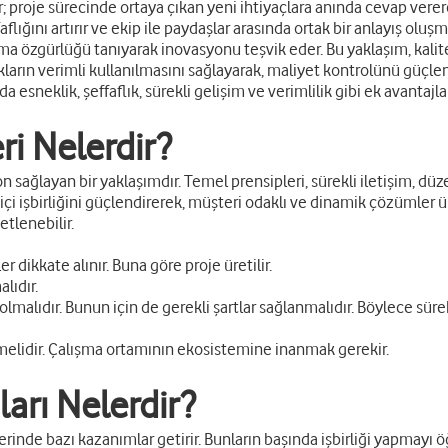
 proje sürecinde ortaya çıkan yeni ihtiyaçlara anında cevap verer
aflığını artırır ve ekip ile paydaşlar arasında ortak bir anlayış oluşm
lma özgürlüğü tanıyarak inovasyonu teşvik eder. Bu yaklaşım, kalit
akların verimli kullanılmasını sağlayarak, maliyet kontrolünü güçlen
 esneklik, şeffaflık, sürekli gelişim ve verimlilik gibi ek avantajla
ri Nelerdir?
sağlayan bir yaklaşımdır. Temel prensipleri, sürekli iletişim, düzenl
ip içi işbirliğini güçlendirerek, müşteri odaklı ve dinamik çözümler
tlenebilir.
 dikkate alınır. Buna göre proje üretilir.
lıdır.
e olmalıdır. Bunun için de gerekli şartlar sağlanmalıdır. Böylece sü
lmelidir. Çalışma ortamının ekosistemine inanmak gerekir.
ları Nelerdir?
inde bazı kazanımlar getirir. Bunların başında işbirliği yapmayı öğ