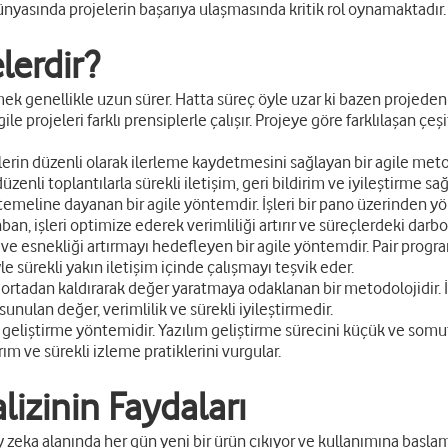
yasında projelerin başarıya ulaşmasında kritik rol oynamaktadır.
lerdir?
mek genellikle uzun sürer. Hatta süreç öyle uzar ki bazen projeden
projeleri farklı prensiplerle çalışır. Projeye göre farklılaşan çeşit
iplerin düzenli olarak ilerleme kaydetmesini sağlayan bir agile m
zenli toplantılarla sürekli iletişim, geri bildirim ve iyileştirme sağ
 temeline dayanan bir agile yöntemdir. İşleri bir pano üzerinden y
an, işleri optimize ederek verimliliği artırır ve süreçlerdeki darboğ
 ve esnekliği artırmayı hedefleyen bir agile yöntemdir. Pair progr
yle sürekli yakın iletişim içinde çalışmayı teşvik eder.
ortadan kaldırarak değer yaratmaya odaklanan bir metodolojidir. 
unulan değer, verimlilik ve sürekli iyileştirmedir.
r geliştirme yöntemidir. Yazılım geliştirme sürecini küçük ve somut 
m ve sürekli izleme pratiklerini vurgular.
lizinin Faydaları
pay zeka alanında her gün yeni bir ürün çıkıyor ve kullanımına başlam