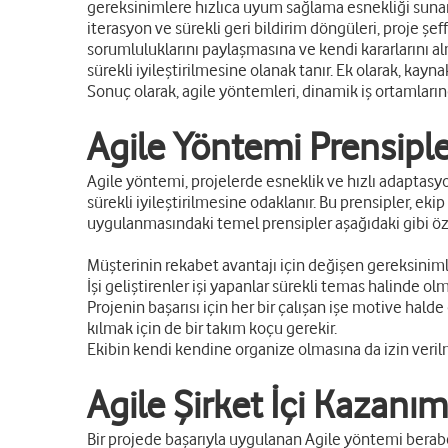
gereksinimlere hızlıca uyum sağlama esnekliği sunar;
iterasyon ve sürekli geri bildirim döngüleri, proje şeff
sorumluluklarını paylaşmasına ve kendi kararlarını a
sürekli iyileştirilmesine olanak tanır. Ek olarak, kayn
Sonuç olarak, agile yöntemleri, dinamik iş ortamlarında
Agile Yöntemi Prensiple
Agile yöntemi, projelerde esneklik ve hızlı adaptasyon 
sürekli iyileştirilmesine odaklanır. Bu prensipler, ek
uygulanmasındaki temel prensipler aşağıdaki gibi öze
Müşterinin rekabet avantajı için değişen gereksinimler
İşi geliştirenler işi yapanlar sürekli temas halinde olma
Projenin başarısı için her bir çalışan işe motive hald
kılmak için de bir takım koçu gerekir.
Ekibin kendi kendine organize olmasına da izin veri
Agile Şirket İçi Kazanım
Bir projede başarıyla uygulanan Agile yöntemi beraber