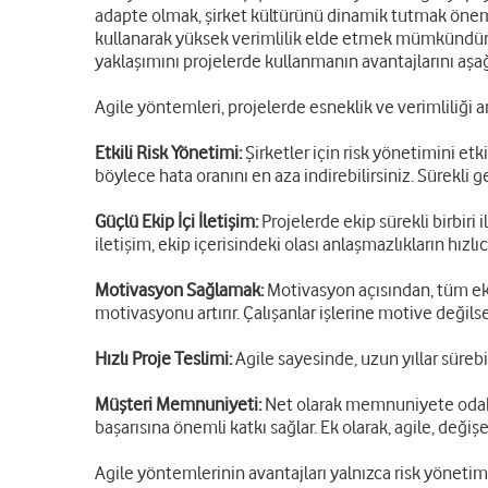
adapte olmak, şirket kültürünü dinamik tutmak önemli
kullanarak yüksek verimlilik elde etmek mümkündür. Ag
yaklaşımını projelerde kullanmanın avantajlarını aşağıd
Agile yöntemleri, projelerde esneklik ve verimliliği art
Etkili Risk Yönetimi:
Şirketler için risk yönetimini et
böylece hata oranını en aza indirebilirsiniz. Sürekli 
Güçlü Ekip İçi İletişim:
Projelerde ekip sürekli birbiri
iletişim, ekip içerisindeki olası anlaşmazlıkların hızl
Motivasyon Sağlamak:
Motivasyon açısından, tüm eki
motivasyonu artırır. Çalışanlar işlerine motive değils
Hızlı Proje Teslimi:
Agile sayesinde, uzun yıllar süreb
Müşteri Memnuniyeti:
Net olarak memnuniyete odaklan
başarısına önemli katkı sağlar. Ek olarak, agile, değ
Agile yöntemlerinin avantajları yalnızca risk yönetimi