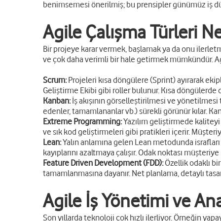
benimsemesi önerilmiş; bu prensipler günümüz iş dün
Agile Çalışma Türleri Ne
Bir projeye karar vermek, başlamak ya da onu ilerlet
ve çok daha verimli bir hale getirmek mümkündür. Agile 
Scrum:
Projeleri kısa döngülere (Sprint) ayırarak ek
Geliştirme Ekibi gibi roller bulunur. Kısa döngülerde dü
Kanban:
İş akışının görselleştirilmesi ve yönetilmesi
edenler, tamamlananlar vb.) sürekli görünür kılar. Kanb
Extreme Programming:
Yazılım geliştirmede kaliteyi
ve sık kod geliştirmeleri gibi pratikleri içerir. Müşteri
Lean:
Yalın anlamına gelen Lean metodunda israfları 
kayıplarını azaltmaya çalışır. Odak noktası müşteriye s
Feature Driven Development (FDD):
Özellik odaklı bi
tamamlanmasına dayanır. Net planlama, detaylı tasarı
Agile İş Yönetimi ve Ana
Son yıllarda teknoloji çok hızlı ilerliyor. Örneğin ya