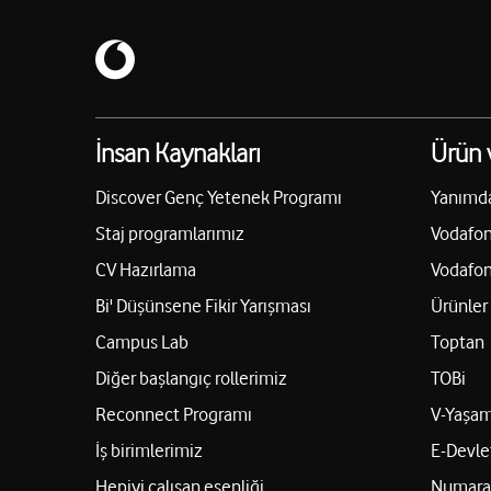
İnsan Kaynakları
Ürün 
Discover Genç Yetenek Programı
Yanımd
Staj programlarımız
Vodafon
CV Hazırlama
Vodafo
Bi' Düşünsene Fikir Yarışması
Ürünler
Campus Lab
Toptan
Diğer başlangıç rollerimiz
TOBi
Reconnect Programı
V-Yaşa
İş birimlerimiz
E-Devle
Hepiyi çalışan esenliği
Numara 