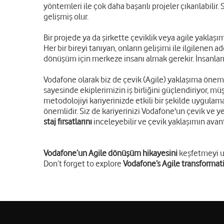
yöntemleri ile çok daha başarılı projeler çıkarılabi
gelişmiş olur.
Bir projede ya da şirkette çeviklik veya agile yaklaş
Her bir bireyi tanıyan, onların gelişimi ile ilgilenen 
dönüşüm için merkeze insanı almak gerekir. İnsanları
Vodafone olarak biz de çevik (Agile) yaklaşıma önem v
sayesinde ekiplerimizin iş birliğini güçlendiriyor, mü
metodolojiyi kariyerinizde etkili bir şekilde uygulam
önemlidir. Siz de kariyerinizi Vodafone'un çevik ve y
staj fırsatlarını
inceleyebilir ve çevik yaklaşımın avanta
Vodafone’un Agile dönüşüm hikayesini
keşfetmeyi 
Don’t forget to explore
Vodafone’s Agile transformati