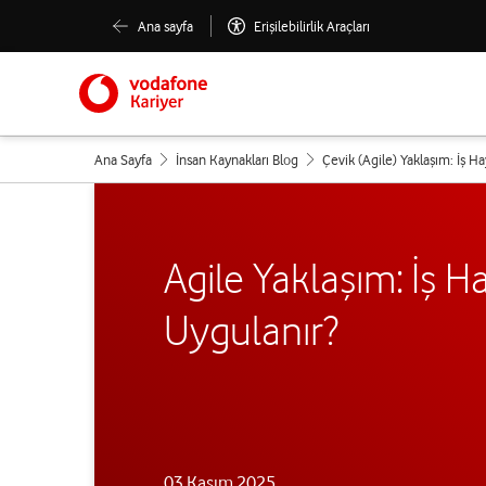
Ana sayfa
Erişilebilirlik Araçları
Ana Sayfa
İnsan Kaynakları Blog
Çevik (Agile) Yaklaşım: İş H
Agile Yaklaşım: İş H
Uygulanır?
03 Kasım 2025