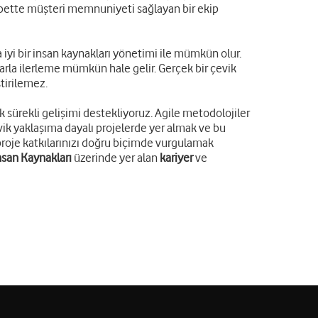
elbette müşteri memnuniyeti sağlayan bir ekip
 iyi bir insan kaynakları yönetimi ile mümkün olur.
mlarla ilerleme mümkün hale gelir. Gerçek bir çevik
tirilemez.
 sürekli gelişimi destekliyoruz. Agile metodolojiler
evik yaklaşıma dayalı projelerde yer almak ve bu
proje katkılarınızı doğru biçimde vurgulamak
san Kaynakları
üzerinde yer alan
kariyer
ve