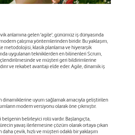
 Çevik anlamına gelen 'agile', günümüz iş dünyasında
 modern çalışma yöntemlerinden biridir. Bu yaklaşım,
le metodolojisi, klasik planlama ve hiyerarşik
psamda uygulanan tekniklerden en bilinenleri Scrum,
lendirilmesinde ve müşteri geri bildirimlerine
dırır ve rekabet avantajı elde eder. Agile, dinamik iş
şen dinamiklerine uyum sağlamak amacıyla geliştirilen
şımların modern versiyonu olarak öne çıkmıştır.
elgenin belirleyici rolü vardır. Başlangıçta,
ürecin yavaş ilerlemesine çözüm olarak ortaya çıkan
daha çevik, hızlı ve müşteri odaklı bir yaklaşım