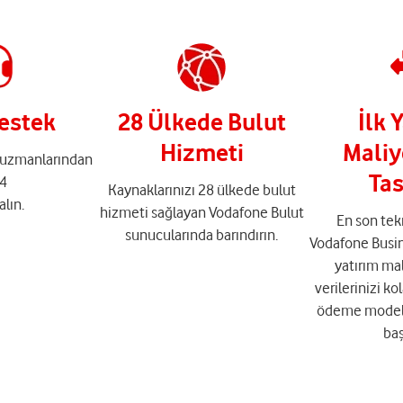
estek
28 Ülkede Bulut
İlk 
Hizmeti
Maliy
 uzmanlarından
Tas
4
Kaynaklarınızı 28 ülkede bulut
alın.
hizmeti sağlayan Vodafone Bulut
En son tek
sunucularında barındırın.
Vodafone Busine
yatırım ma
verilerinizi ko
ödeme model
baş