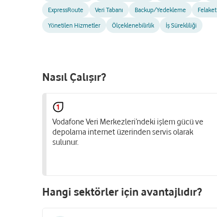
ExpressRoute
Veri Tabanı
Backup/Yedekleme
Felaket
Yönetilen Hizmetler
Ölçeklenebilirlik
İş Sürekliliği
Nasıl Çalışır?
Vodafone Veri Merkezleri’ndeki işlem gücü ve
depolama internet üzerinden servis olarak
sulunur.
Hangi sektörler için avantajlıdır?