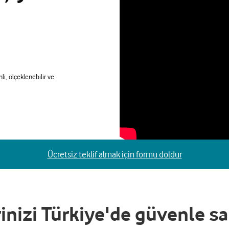
i, ölçeklenebilir ve
Ücretsiz teklif almak için formu doldur
rinizi Türkiye'de güvenle sa