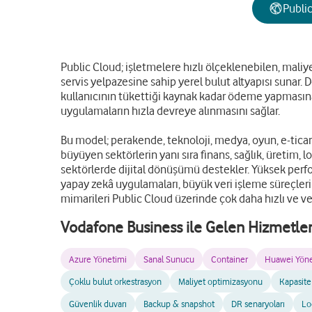
Publi
Public Cloud; işletmelere hızlı ölçeklenebilen, mali
servis yelpazesine sahip yerel bulut altyapısı sunar.
kullanıcının tükettiği kaynak kadar ödeme yapmasına
uygulamaların hızla devreye alınmasını sağlar.
Bu model; perakende, teknoloji, medya, oyun, e-ticaret
büyüyen sektörlerin yanı sıra finans, sağlık, üretim, l
sektörlerde dijital dönüşümü destekler. Yüksek perfor
yapay zekâ uygulamaları, büyük veri işleme süreçler
mimarileri Public Cloud üzerinde çok daha hızlı ve veri
Vodafone Business ile Gelen Hizmetle
Azure Yönetimi
Sanal Sunucu
Container
Huawei Yöne
Çoklu bulut orkestrasyon
Maliyet optimizasyonu
Kapasite
Güvenlik duvarı
Backup & snapshot
DR senaryoları
Lo