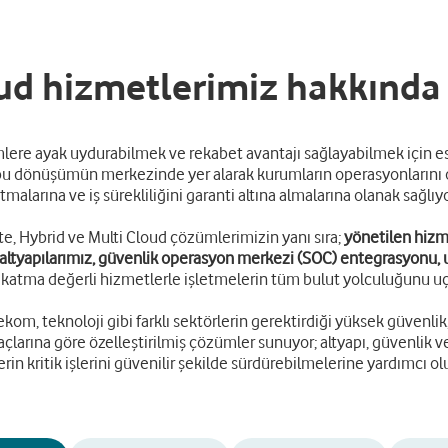
d hizmetlerimiz hakkında b
lere ayak uydurabilmek ve rekabet avantajı sağlayabilmek için esnek
i, bu dönüşümün merkezinde yer alarak kurumların operasyonlarını 
tmalarına ve iş sürekliliğini garanti altına almalarına olanak sağlıy
e, Hybrid ve Multi Cloud çözümlerimizin yanı sıra;
yönetilen hizm
) altyapılarımız, güvenlik operasyon merkezi (SOC) entegrasyonu,
katma değerli hizmetlerle işletmelerin tüm bulut yolculuğunu u
elekom, teknoloji gibi farklı sektörlerin gerektirdiği yüksek güven
çlarına göre özelleştirilmiş çözümler sunuyor; altyapı, güvenlik ve 
erin kritik işlerini güvenilir şekilde sürdürebilmelerine yardımcı o