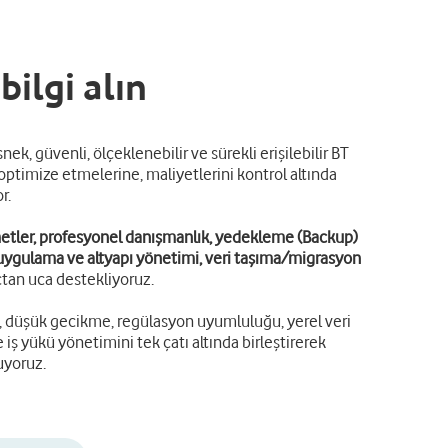
ilgi alın
, güvenli, ölçeklenebilir ve sürekli erişilebilir BT
optimize etmelerine, maliyetlerini kontrol altında
or.
etler, profesyonel danışmanlık, yedekleme (Backup)
 uygulama ve altyapı yönetimi, veri taşıma/migrasyon
çtan uca destekliyoruz.
lik, düşük gecikme, regülasyon uyumluluğu, yerel veri
iş yükü yönetimini tek çatı altında birleştirerek
luyoruz.