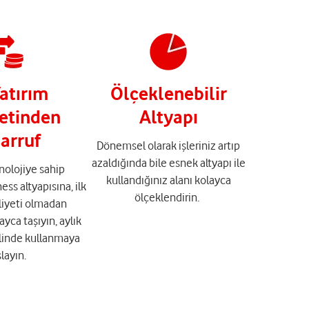
Yatırım
Ölçeklenebilir
etinden
Altyapı
arruf
Dönemsel olarak işleriniz artıp
azaldığında bile esnek altyapı ile
nolojiye sahip
kullandığınız alanı kolayca
ss altyapısına, ilk
ölçeklendirin.
liyeti olmadan
layca taşıyın, aylık
inde kullanmaya
layın.