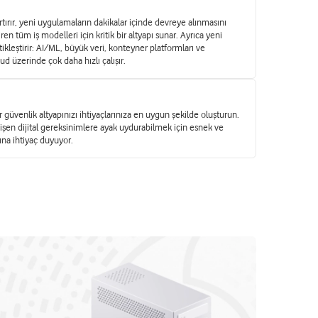
tırır, yeni uygulamaların dakikalar içinde devreye alınmasını
ren tüm iş modelleri için kritik bir altyapı sunar. Ayrıca yeni
ikleştirir: AI/ML, büyük veri, konteyner platformları ve
oud üzerinde çok daha hızlı çalışır.
r güvenlik altyapınızı ihtiyaçlarınıza en uygun şekilde oluşturun.
şen dijital gereksinimlere ayak uydurabilmek için esnek ve
arına ihtiyaç duyuyor.