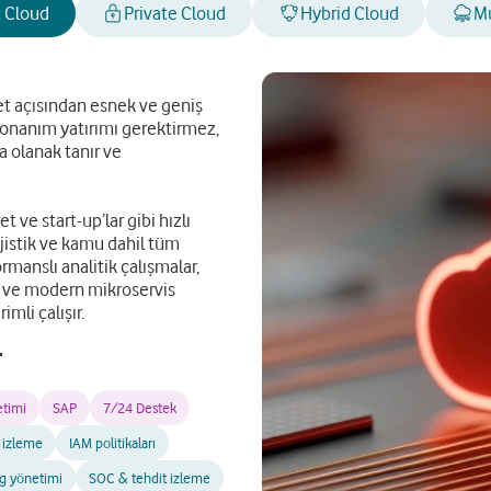
c Cloud
Private Cloud
Hybrid Cloud
Mu
yet açısından esnek ve geniş
 Donanım yatırımı gerektirmez,
 olanak tanır ve
 ve start-up’lar gibi hızlı
ojistik ve kamu dahil tüm
manslı analitik çalışmalar,
i ve modern mikroservis
mli çalışır.
r
timi
SAP
7/24 Destek
 izleme
IAM politikaları
g yönetimi
SOC & tehdit izleme