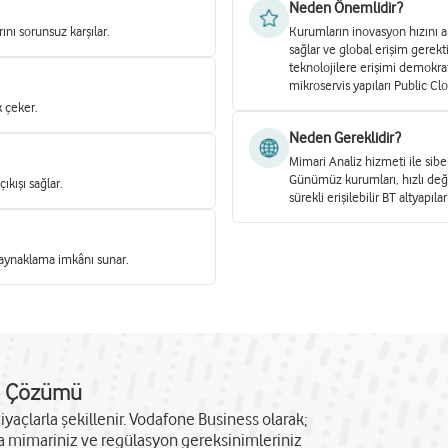
Neden Önemlidir?
nı sorunsuz karşılar.
Kurumların inovasyon hızını ar
sağlar ve global erişim gerekti
teknolojilere erişimi demokrat
mikroservis yapıları Public Cl
k çeker.
Neden Gereklidir?
Mimari Analiz hizmeti ile sibe
Günümüz kurumları, hızlı deği
ıkışı sağlar.
sürekli erişilebilir BT altyapıl
aynaklama imkânı sunar.
ud Çözümü
tiyaçlarla şekillenir. Vodafone Business olarak;
 mimariniz ve regülasyon gereksinimleriniz