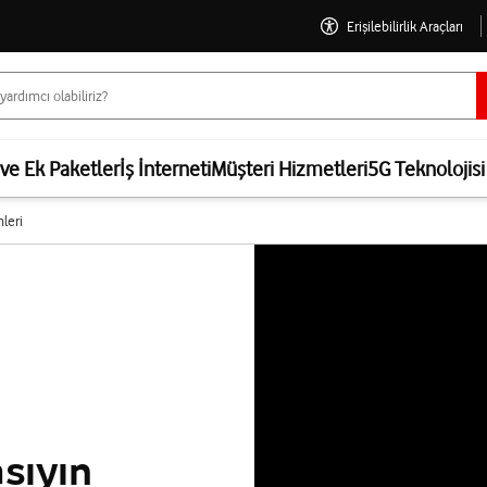
Erişilebilirlik Araçları
 ve Ek Paketler
İş İnterneti
Müşteri Hizmetleri
5G Teknolojisi
leri
aşıyın