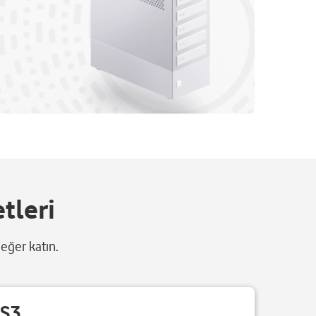
tleri
değer katın.
S3
S4