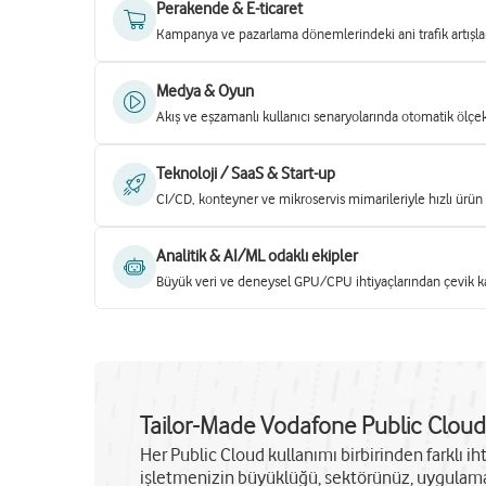
Perakende & E-ticaret
Kampanya ve pazarlama dönemlerindeki ani trafik artışları
Medya & Oyun
Akış ve eşzamanlı kullanıcı senaryolarında otomatik ölçe
Teknoloji / SaaS & Start-up
CI/CD, konteyner ve mikroservis mimarileriyle hızlı ürün ç
Analitik & AI/ML odaklı ekipler
Büyük veri ve deneysel GPU/CPU ihtiyaçlarından çevik k
Tailor-Made Vodafone Public Clo
Her Public Cloud kullanımı birbirinden farklı ih
işletmenizin büyüklüğü, sektörünüz, uygulama